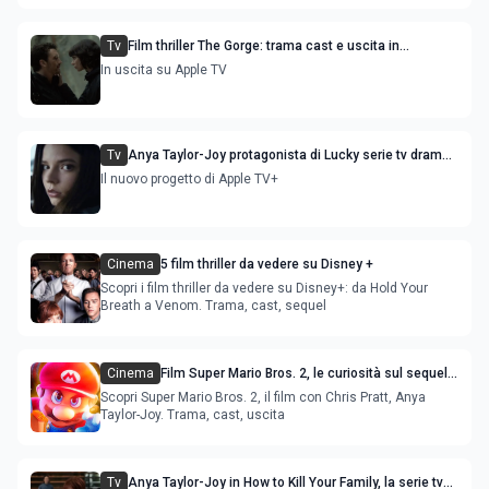
Tv
Film thriller The Gorge: trama cast e uscita in
streaming
In uscita su Apple TV
Tv
Anya Taylor-Joy protagonista di Lucky serie tv drama
tratta dal bestseller
Il nuovo progetto di Apple TV+
Cinema
5 film thriller da vedere su Disney +
Scopri i film thriller da vedere su Disney+: da Hold Your
Breath a Venom. Trama, cast, sequel
Cinema
Film Super Mario Bros. 2, le curiosità sul sequel
tratto dal celebre videogioco
Scopri Super Mario Bros. 2, il film con Chris Pratt, Anya
Taylor-Joy. Trama, cast, uscita
Tv
Anya Taylor-Joy in How to Kill Your Family, la serie tv