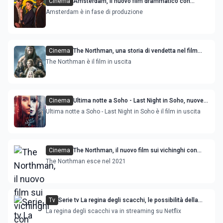
Cinema
Amsterdam, il nuovo film drammatico con
Robert de Niro e Margot Robbie
Amsterdam è in fase di produzione
Cinema
The Northman, una storia di vendetta nel film
con Alexander Skarsgård: immagini dal set
The Northman è il film in uscita
Cinema
Ultima notte a Soho - Last Night in Soho, nuove
immagini del film horror con Anya Taylor-Joy
Ultima notte a Soho - Last Night in Soho è il film in uscita
Cinema
The Northman, il nuovo film sui vichinghi con
Anya Taylor-Joy e Nicole Kidman
The Northman esce nel 2021
Tv
Serie tv La regina degli scacchi, le possibilità della
stagione 2
La regina degli scacchi va in streaming su Netflix