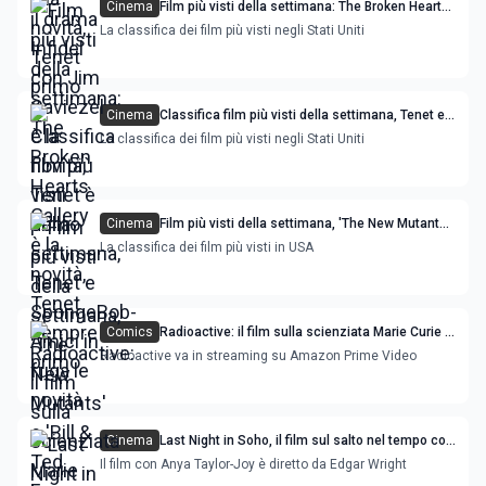
Cinema
Film più visti della settimana: The Broken Hearts
Gallery è la novità, Tenet sempre primo
La classifica dei film più visti negli Stati Uniti
Cinema
Classifica film più visti della settimana, Tenet e
SpongeBob-Amici in fuga le novità
La classifica dei film più visti negli Stati Uniti
Cinema
Film più visti della settimana, 'The New Mutants'
e 'Bill & Ted Face the Music' le novità
La classifica dei film più visti in USA
Comics
Radioactive: il film sulla scienziata Marie Curie 2
volte premio Nobel , con Rosamund Pike
Radioactive va in streaming su Amazon Prime Video
Cinema
Last Night in Soho, il film sul salto nel tempo con
Anya Taylor-Joy
Il film con Anya Taylor-Joy è diretto da Edgar Wright