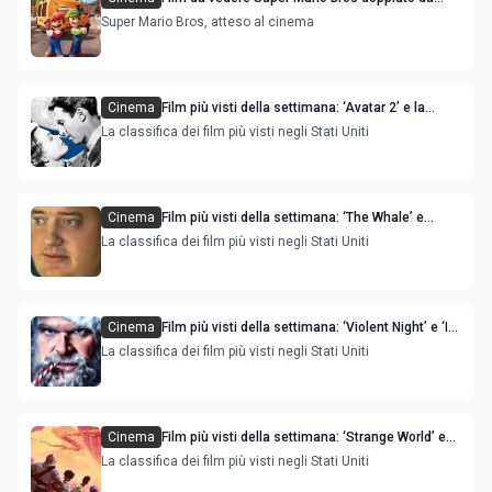
Claudio Santamaria: trama, cast e uscita
Super Mario Bros, atteso al cinema
Cinema
Film più visti della settimana: ‘Avatar 2’ e la
riedizione di ‘It's a Wonderful Life’ le novità
La classifica dei film più visti negli Stati Uniti
Cinema
Film più visti della settimana: ‘The Whale’ e
‘Evangelion’ sono le novità
La classifica dei film più visti negli Stati Uniti
Cinema
Film più visti della settimana: ‘Violent Night’ e ‘I
Heard the Bells’ sono le novità
La classifica dei film più visti negli Stati Uniti
Cinema
Film più visti della settimana: ‘Strange World’ e
‘Glass Onion - Knives Out’ sono le novità
La classifica dei film più visti negli Stati Uniti