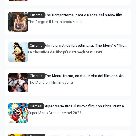
Cinema
The Gorge: trama, cast e uscita del nuovo film
con Anya Taylor-Joy e Miles Teller
The Gorge è il film in produzione
Cinema
Film più visti della settimana: ‘The Menu’ e ‘The
Chosen’ sono le novità
La classifica dei film più visti negli Stati Uniti
Cinema
The Menu: trama, cast e uscita del film con Anya
Taylor-Joy e Nicholas Hoult
The Menu è il film in uscita
Games
Super Mario Bros, il nuovo film con Chris Pratt e
Anya Taylor-Joy
Super Mario Bros esce nel 2023