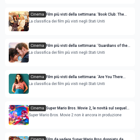
Cinema
Film più visti della settimana: ‘Book Club: The
Next Chapter' e ‘Hypnotic' sono le novità
La classifica dei film più visti negli Stati Uniti
Cinema
Film più visti della settimana: ‘Guardians of the
Galaxy Vol. 3' e ‘Love Again' le novità
La classifica dei film più visti negli Stati Uniti
Cinema
Film più visti della settimana: ‘Are You There
God? It's Me, Margaret' è la novità
La classifica dei film più visti negli Stati Uniti
Cinema
Super Mario Bros. Movie 2, le novità sul sequel
del film
Super Mario Bros. Movie 2 non è ancora in produzione
Cinema
Film da vedere Super Mario Bros doppiato da