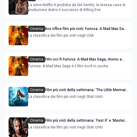
tratta dal bestseller di Bella Mackie
La serie Netflix è prodotta da Sid Gentle, la stessa casa di
produzione dietro il successo di Killing Eve
Cinema
Box office film più visti: Furiosa: A Mad Max Saga
con Anya Taylor-Joy e Chris Hemsworth
La classifica dei film più visti negli USA
Cinema
Film sci-fi Furiosa: A Mad Max Saga, ritorno a
casa con Anya Taylor-Joy e Chris Hemsworth
Furiosa: A Mad Max Saga è il film sci-fi in uscita
Cinema
Film più visti della settimana: ‘The Little Mermaid
- La sirenetta' e ‘The Machine' le novità
La classifica dei film più visti negli Stati Uniti
Cinema
Film più visti della settimana: ‘Fast X' e ‘Master
Gardener' sono le novità
La classifica dei film più visti negli Stati Uniti