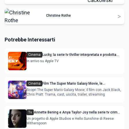
>
Christine Rothe
Potrebbe Interessarti
Cinema
Lucky, la serie tv thriller interpretata e prodotta
da Anya Taylor-Joy: trailer e trama
In arrivo su Apple TV
Cinema
Film The Super Mario Galaxy Movie, le
anticipazioni sul sequel
Scopri The Super Mario Galaxy Movie, il film con Jack Black,
Chris Pratt. Trama, cast, uscita, trailer, streaming
Tv
Annette Bening e Anya Taylor-Joy nella serie tv crime
Lucky dal bestseller di Marissa Stapley
Un progetto di Apple Studios e Hello Sunshine di Reese
Witherspoon