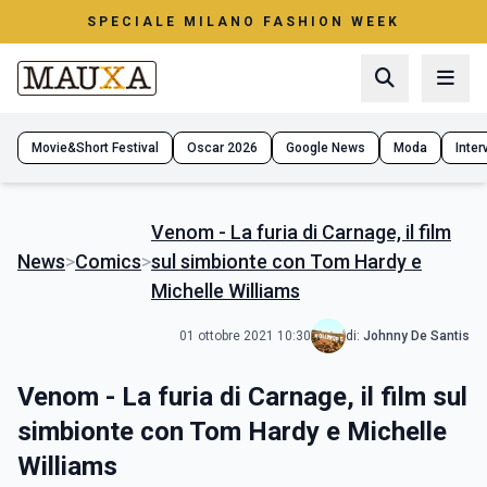
SPECIALE MILANO FASHION WEEK
Movie&Short Festival
Oscar 2026
Google News
Moda
Interv
Venom - La furia di Carnage, il film
News
>
Comics
>
sul simbionte con Tom Hardy e
Michelle Williams
01 ottobre 2021 10:30
di:
Johnny De Santis
Venom - La furia di Carnage, il film sul
simbionte con Tom Hardy e Michelle
Williams