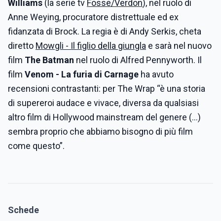
Williams
(la serie tv
Fosse/Verdon
), nel ruolo di
Anne Weying, procuratore distrettuale ed ex
fidanzata di Brock. La regia è di Andy Serkis, cheta
diretto
Mowgli - Il figlio della giungla
e sarà nel nuovo
film
The Batman
nel ruolo di Alfred Pennyworth. Il
film
Venom - La furia di Carnage
ha avuto
recensioni contrastanti: per The Wrap “è una storia
di supereroi audace e vivace, diversa da qualsiasi
altro film di Hollywood mainstream del genere (…)
sembra proprio che abbiamo bisogno di più film
come questo”.
Schede