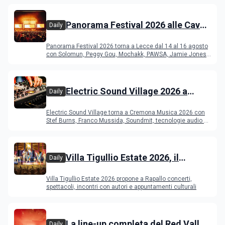
Panorama Festival 2026 alle Cave
Daily
del Duca di Lecce: lineup e
Panorama Festival 2026 torna a Lecce dal 14 al 16 agosto
programma
con Solomun, Peggy Gou, Mochakk, PAWSA, Jamie Jones
e altri DJ
Electric Sound Village 2026 a
Daily
Cremona: Stef Burns, Soundmit e
Electric Sound Village torna a Cremona Musica 2026 con
Young Band Contest, il programma
Stef Burns, Franco Mussida, Soundmit, tecnologie audio e
Young Ba
Villa Tigullio Estate 2026, il
Daily
programma
Villa Tigullio Estate 2026 propone a Rapallo concerti,
spettacoli, incontri con autori e appuntamenti culturali
La line-up completa del Red Valley
Daily