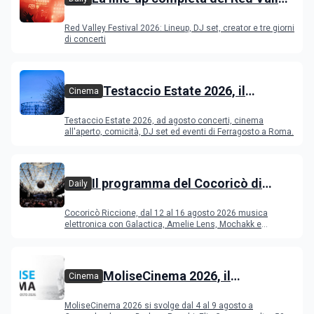
Festival 2026
Red Valley Festival 2026: Lineup, DJ set, creator e tre giorni
di concerti
Testaccio Estate 2026, il
Cinema
programma di agosto e
Testaccio Estate 2026, ad agosto concerti, cinema
Ferragosto
all'aperto, comicità, DJ set ed eventi di Ferragosto a Roma.
Il programma del Cocoricò di
Daily
Riccione dal 12 al 16 agosto 2026
Cocoricò Riccione, dal 12 al 16 agosto 2026 musica
elettronica con Galactica, Amelie Lens, Mochakk e
Deeperfect.
MoliseCinema 2026, il
Cinema
programma del festival
MoliseCinema 2026 si svolge dal 4 al 9 agosto a