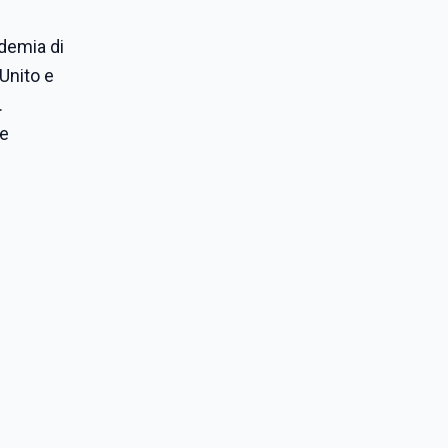
ndemia di
 Unito e
.
ie