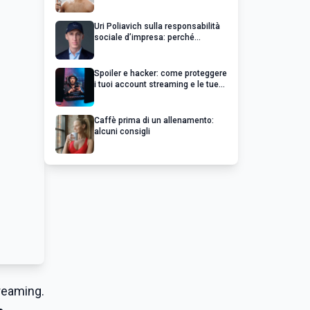
Uri Poliavich sulla responsabilità
sociale d’impresa: perché
un’impresa di successo va oltre il
profitto
Spoiler e hacker: come proteggere
i tuoi account streaming e le tue
serie preferite
Caffè prima di un allenamento:
alcuni consigli
treaming.