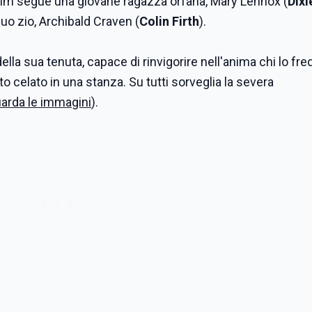
l film segue una giovane ragazza orfana, Mary Lennox (
Dixi
uo zio, Archibald Craven (
Colin Firth
).
lla sua tenuta, capace di rinvigorire nell'anima chi lo freq
o celato in una stanza. Su tutti sorveglia la severa
arda le immagini
).