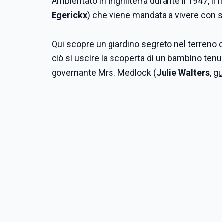
Ambientato in Inghilterra durante il 1947, i
Egerickx
) che viene mandata a vivere con s
Qui scopre un giardino segreto nel terreno de
ciò si uscire la scoperta di un bambino tenut
governante Mrs. Medlock (
Julie Walters
,
gu