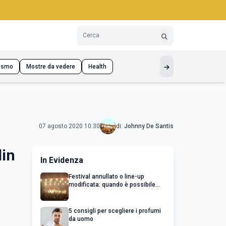
ismo
Mostre da vedere
Health
07 agosto 2020 10:30
di:
Johnny De Santis
lin
In Evidenza
Festival annullato o line-up
modificata: quando è possibile
chiedere un rimborso
5 consigli per scegliere i profumi
da uomo