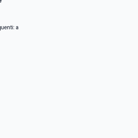
e
uenti: a