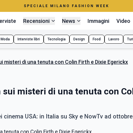
SPECIALE MILANO FASHION WEEK
erviste
Recensioni
News
Immagini
Video
Moda
Interviste libri
Tecnologia
Design
Food
Lavoro
Tur
ui misteri di una tenuta con Colin Firth e Dixie Egerickx
m sui misteri di una tenuta con Co
i cinema USA: in Italia su Sky e NowTv ad ottobre