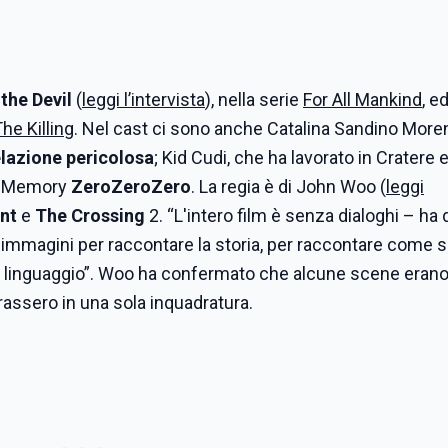
the Devil
(
leggi l’intervista
), nella serie
For All Mankind
, e
he Killing
. Nel cast ci sono anche Catalina Sandino Moren
elazione pericolosa
; Kid Cudi, che ha lavorato in Cratere 
 in Memory
ZeroZeroZero
. La regia è di John Woo (
leggi
nt
e
The Crossing
2. “L'intero film è senza dialoghi – ha 
immagini per raccontare la storia, per raccontare come s
l linguaggio”. Woo ha confermato che alcune scene erano 
rassero in una sola inquadratura.