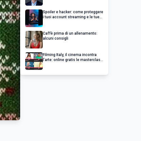
un’impresa di successo va oltre il
profitto
Spoiler e hacker: come proteggere
i tuoi account streaming e le tue
serie preferite
Caffè prima di un allenamento:
alcuni consigli
Filming Italy, il cinema incontra
l’arte: online gratis le masterclass
esclusive dei grandi del cinema