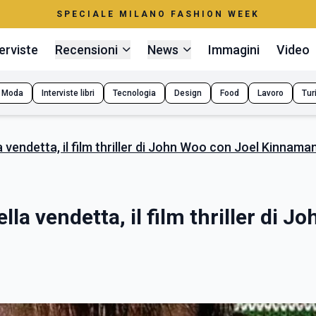
SPECIALE MILANO FASHION WEEK
erviste
Recensioni
News
Immagini
Video
Moda
Interviste libri
Tecnologia
Design
Food
Lavoro
Tur
lla vendetta, il film thriller di John Woo con Joel Kinnama
ella vendetta, il film thriller di Jo