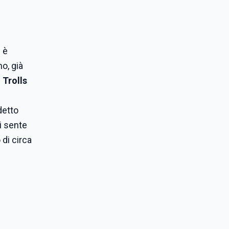
d è
o, già
e
Trolls
detto
i sente
di circa