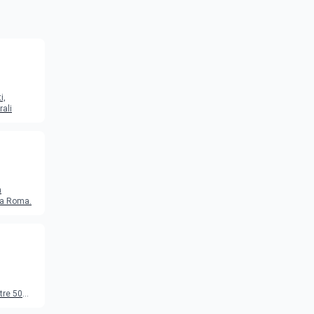
i,
rali
a
o a Roma.
tre 50