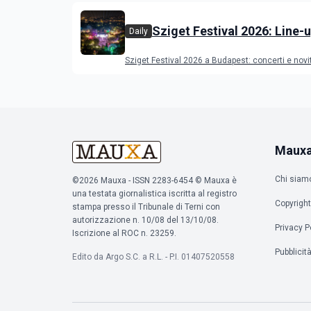
Sziget Festival 2026: Line-u
Daily
programma
Sziget Festival 2026 a Budapest: concerti e novi
Maux
Chi siam
©2026 Mauxa - ISSN 2283-6454 © Mauxa è
una testata giornalistica iscritta al registro
Copyright
stampa presso il Tribunale di Terni con
autorizzazione n. 10/08 del 13/10/08.
Privacy P
Iscrizione al ROC n. 23259.
Pubblicit
Edito da Argo S.C. a R.L. - P.I. 01407520558