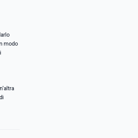
arlo
 in modo
i
'altra
di