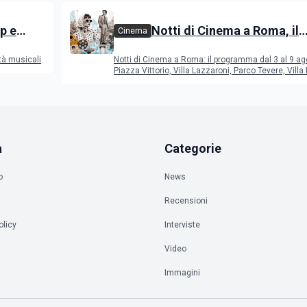
p e
Notti di Cinema a Roma, il
Cinema
programma dal 3 al 9 agos
tà musicali
Notti di Cinema a Roma: il programma dal 3 al 9 ag
Piazza Vittorio, Villa Lazzaroni, Parco Tevere, Villa 
a
Categorie
o
News
Recensioni
olicy
Interviste
à
Video
Immagini