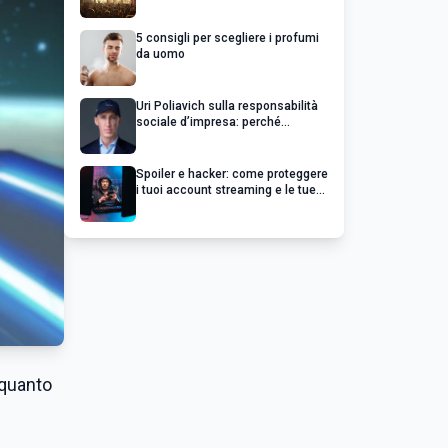
chiedere un rimborso
5 consigli per scegliere i profumi
da uomo
Uri Poliavich sulla responsabilità
sociale d’impresa: perché
un’impresa di successo va oltre il
profitto
Spoiler e hacker: come proteggere
i tuoi account streaming e le tue
serie preferite
 quanto