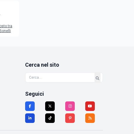
to
osto tra
Bonelli
Cerca nel sito
Seguici