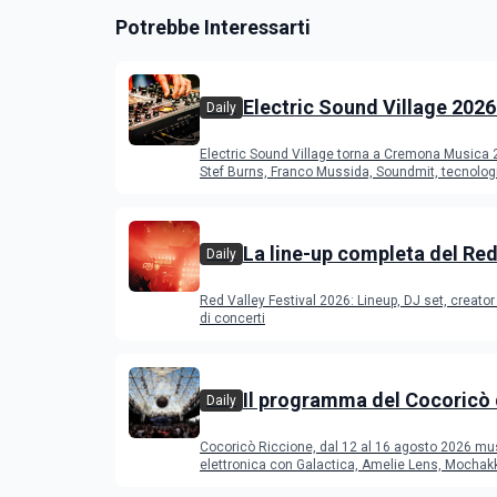
Potrebbe Interessarti
Electric Sound Village 2026
Daily
Cremona: Stef Burns, Soun
Electric Sound Village torna a Cremona Musica
Young Band Contest, il pr
Stef Burns, Franco Mussida, Soundmit, tecnolog
Young Ba
La line-up completa del Red
Daily
Festival 2026
Red Valley Festival 2026: Lineup, DJ set, creator 
di concerti
Il programma del Cocoricò 
Daily
Riccione dal 12 al 16 agost
Cocoricò Riccione, dal 12 al 16 agosto 2026 mu
elettronica con Galactica, Amelie Lens, Mochak
Deeperfect.