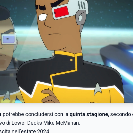
a
potrebbe concludersi con la
quinta stagione
, secondo
utivo di Lower Decks Mike McMahan.
scita nell'estate 2024.