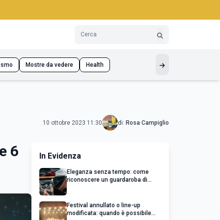
ismo
Mostre da vedere
Health
10 ottobre 2023 11:30
di:
Rosa Campiglio
e 6
In Evidenza
Eleganza senza tempo: come
riconoscere un guardaroba di
qualità
Festival annullato o line-up
modificata: quando è possibile