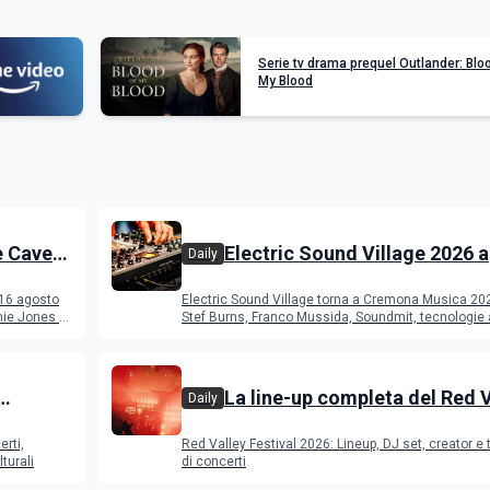
Serie tv drama prequel Outlander: Blo
My Blood
e Cave
Electric Sound Village 2026 a
Daily
Cremona: Stef Burns, Soundm
 16 agosto
Electric Sound Village torna a Cremona Musica 20
Young Band Contest, il pro
ie Jones e
Stef Burns, Franco Mussida, Soundmit, tecnologie 
Young Ba
La line-up completa del Red 
Daily
Festival 2026
erti,
Red Valley Festival 2026: Lineup, DJ set, creator e t
turali
di concerti