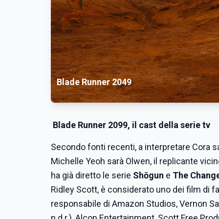
Blade Runner 2049
Blade Runner 2099, il cast della serie tv
Secondo fonti recenti, a interpretare Cora sa
Michelle Yeoh sarà Olwen, il replicante vicino
ha già diretto le serie
Shōgun
e
The Change
Ridley Scott, è considerato uno dei film di fan
responsabile di Amazon Studios, Vernon San
n.d.r.), Alcon Entertainment, Scott Free Prod