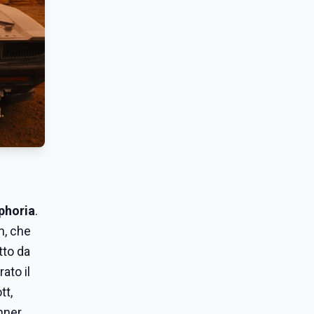
phoria
.
n, che
tto da
ato il
tt,
unner