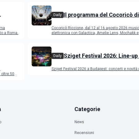
Il programma del Cocoricò di
Daily
Riccione dal 12 al 16 agosto 
ema
Cocoricò Riccione, dal 12 al 16 agosto 2026 musi
sto a Roma.
elettronica con Galactica, Amelie Lens, Mochakk e
Deeperfect.
Sziget Festival 2026: Line-up
Daily
programma
a
Sziget Festival 2026 a Budapest: concerti e novità
oltre 50
a
Categorie
o
News
Recensioni