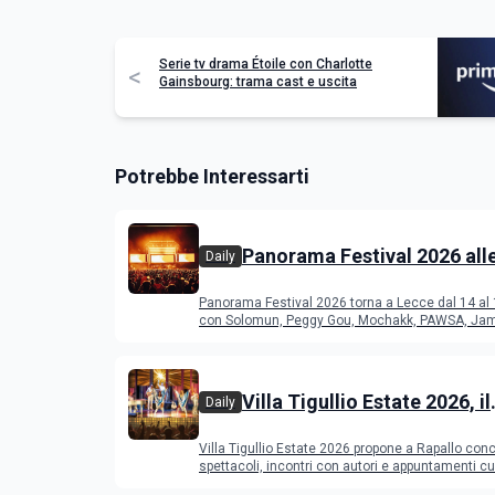
Serie tv drama Étoile con Charlotte
<
Gainsbourg: trama cast e uscita
Potrebbe Interessarti
Panorama Festival 2026 all
Daily
del Duca di Lecce: lineup e
Panorama Festival 2026 torna a Lecce dal 14 al
programma
con Solomun, Peggy Gou, Mochakk, PAWSA, Jam
altri DJ
Villa Tigullio Estate 2026, il
Daily
programma
Villa Tigullio Estate 2026 propone a Rapallo conc
spettacoli, incontri con autori e appuntamenti cul