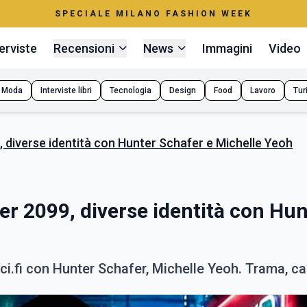
SPECIALE MILANO FASHION WEEK
erviste
Recensioni
News
Immagini
Video
Moda
Interviste libri
Tecnologia
Design
Food
Lavoro
Tur
9, diverse identità con Hunter Schafer e Michelle Yeoh
ner 2099, diverse identità con Hu
sci.fi con Hunter Schafer, Michelle Yeoh. Trama, ca