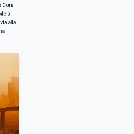
e Cora
ile a
ia alla
una