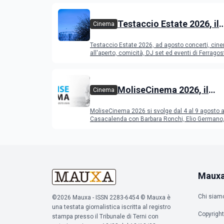
Testaccio Estate 2026, il
Cinema
programma di agosto e
Testaccio Estate 2026, ad agosto concerti, cin
Ferragosto
all'aperto, comicità, DJ set ed eventi di Ferrago
MoliseCinema 2026, il
Cinema
programma del festival
MoliseCinema 2026 si svolge dal 4 al 9 agosto 
Casacalenda con Barbara Ronchi, Elio Germano, 
film in concorso
Maux
Chi siam
©2026 Mauxa - ISSN 2283-6454 © Mauxa è
una testata giornalistica iscritta al registro
Copyright
stampa presso il Tribunale di Terni con