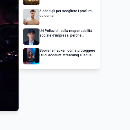
chiedere un rimborso
5 consigli per scegliere i profumi
da uomo
Uri Poliavich sulla responsabilità
sociale d’impresa: perché
un’impresa di successo va oltre il
profitto
Spoiler e hacker: come proteggere
i tuoi account streaming e le tue
serie preferite