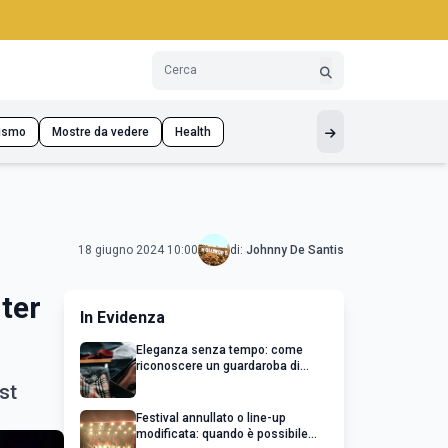
ismo
Mostre da vedere
Health
18 giugno 2024 10:00
di:
Johnny De Santis
nter
In Evidenza
Eleganza senza tempo: come
riconoscere un guardaroba di
qualità
st
Festival annullato o line-up
modificata: quando è possibile