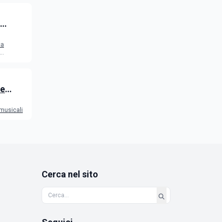
2026
ca
 e
 musicali
Cerca nel sito