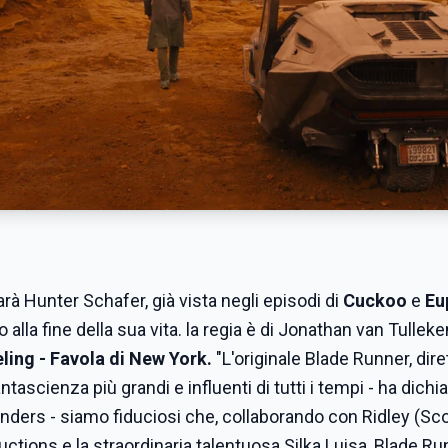
rà Hunter Schafer, già vista negli episodi di
Cuckoo
e
Eu
 alla fine della sua vita. la regia è di Jonathan van Tulleke
ling - Favola di New York.
"L'originale Blade Runner, dire
tascienza più grandi e influenti di tutti i tempi - ha dichiar
ders - siamo fiduciosi che, collaborando con Ridley (Sco
uctions e la straordinaria talentuosa Silka Luisa, Blade R