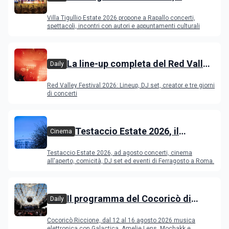
programma
Villa Tigullio Estate 2026 propone a Rapallo concerti,
spettacoli, incontri con autori e appuntamenti culturali
La line-up completa del Red Valley
Daily
Festival 2026
Red Valley Festival 2026: Lineup, DJ set, creator e tre giorni
di concerti
Testaccio Estate 2026, il
Cinema
programma di agosto e
Testaccio Estate 2026, ad agosto concerti, cinema
Ferragosto
all'aperto, comicità, DJ set ed eventi di Ferragosto a Roma.
Il programma del Cocoricò di
Daily
Riccione dal 12 al 16 agosto 2026
Cocoricò Riccione, dal 12 al 16 agosto 2026 musica
elettronica con Galactica, Amelie Lens, Mochakk e