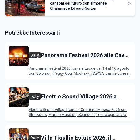
>
canzoni del futuro con Timothée
Chalamet e Edward Norton
Potrebbe Interessarti
Panorama Festival 2026 alle Cave
Daily
del Duca di Lecce: lineup e
Panorama Festival 2026 torna a Lecce dal 14 al 16 agosto
programma
con Solomun, Peggy Gou, Mochakk, PAWSA, Jamie Jones
e altri DJ
Electric Sound Village 2026 a
Daily
Cremona: Stef Burns, Soundmit e
Electric Sound Village torna a Cremona Musica 2026 con
Young Band Contest, il programma
Stef Burns, Franco Mussida, Soundmit, tecnologie audio e
Young Ba
Villa Tigullio Estate 2026, il
Daily