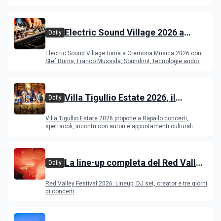
e altri DJ
Electric Sound Village 2026 a
Daily
Cremona: Stef Burns, Soundmit e
Electric Sound Village torna a Cremona Musica 2026 con
Young Band Contest, il programma
Stef Burns, Franco Mussida, Soundmit, tecnologie audio e
Young Ba
Villa Tigullio Estate 2026, il
Daily
programma
Villa Tigullio Estate 2026 propone a Rapallo concerti,
spettacoli, incontri con autori e appuntamenti culturali
La line-up completa del Red Valley
Daily
Festival 2026
Red Valley Festival 2026: Lineup, DJ set, creator e tre giorni
di concerti