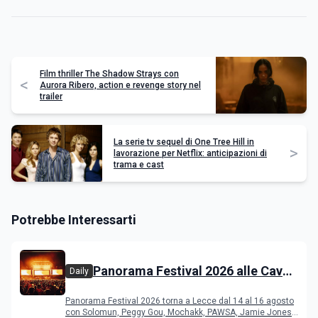
Film thriller The Shadow Strays con
<
Aurora Ribero, action e revenge story nel
trailer
La serie tv sequel di One Tree Hill in
>
lavorazione per Netflix: anticipazioni di
trama e cast
Potrebbe Interessarti
Panorama Festival 2026 alle Cave
Daily
del Duca di Lecce: lineup e
Panorama Festival 2026 torna a Lecce dal 14 al 16 agosto
programma
con Solomun, Peggy Gou, Mochakk, PAWSA, Jamie Jones