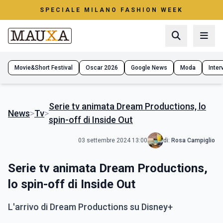
SPECIALE MILANO FASHION WEEK
Movie&Short Festival
Oscar 2026
Google News
Moda
Interv
Serie tv animata Dream Productions, lo
News
>
Tv
>
spin-off di Inside Out
03 settembre 2024 13:00
di:
Rosa Campiglio
Serie tv animata Dream Productions,
lo spin-off di Inside Out
L'arrivo di Dream Productions su Disney+