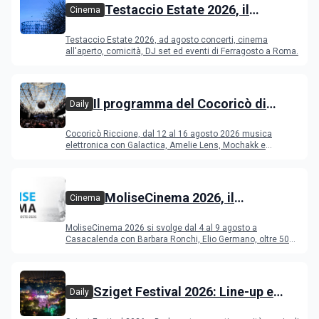
Testaccio Estate 2026, il
Cinema
programma di agosto e
Testaccio Estate 2026, ad agosto concerti, cinema
Ferragosto
all'aperto, comicità, DJ set ed eventi di Ferragosto a Roma.
Il programma del Cocoricò di
Daily
Riccione dal 12 al 16 agosto 2026
Cocoricò Riccione, dal 12 al 16 agosto 2026 musica
elettronica con Galactica, Amelie Lens, Mochakk e
Deeperfect.
MoliseCinema 2026, il
Cinema
programma del festival
MoliseCinema 2026 si svolge dal 4 al 9 agosto a
Casacalenda con Barbara Ronchi, Elio Germano, oltre 50
film in concorso
Sziget Festival 2026: Line-up e
Daily
programma