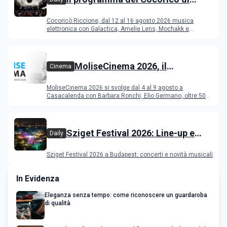
Riccione dal 12 al 16 agosto 2026
Cocoricò Riccione, dal 12 al 16 agosto 2026 musica
elettronica con Galactica, Amelie Lens, Mochakk e
Deeperfect.
MoliseCinema 2026, il
Cinema
programma del festival
MoliseCinema 2026 si svolge dal 4 al 9 agosto a
Casacalenda con Barbara Ronchi, Elio Germano, oltre 50
film in concorso
Sziget Festival 2026: Line-up e
Daily
programma
Sziget Festival 2026 a Budapest: concerti e novità musicali
In Evidenza
Eleganza senza tempo: come riconoscere un guardaroba
di qualità