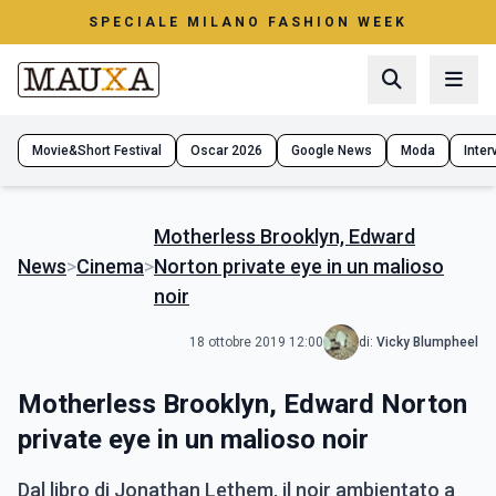
SPECIALE MILANO FASHION WEEK
Movie&Short Festival
Oscar 2026
Google News
Moda
Interv
Motherless Brooklyn, Edward
News
>
Cinema
>
Norton private eye in un malioso
noir
18 ottobre 2019 12:00
di:
Vicky Blumpheel
Motherless Brooklyn, Edward Norton
private eye in un malioso noir
Dal libro di Jonathan Lethem, il noir ambientato a