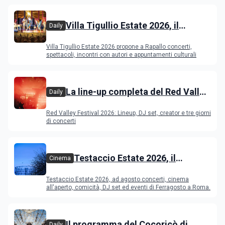
Villa Tigullio Estate 2026, il
Daily
programma
Villa Tigullio Estate 2026 propone a Rapallo concerti,
spettacoli, incontri con autori e appuntamenti culturali
La line-up completa del Red Valley
Daily
Festival 2026
Red Valley Festival 2026: Lineup, DJ set, creator e tre giorni
di concerti
Testaccio Estate 2026, il
Cinema
programma di agosto e
Testaccio Estate 2026, ad agosto concerti, cinema
Ferragosto
all'aperto, comicità, DJ set ed eventi di Ferragosto a Roma.
Il programma del Cocoricò di
Daily