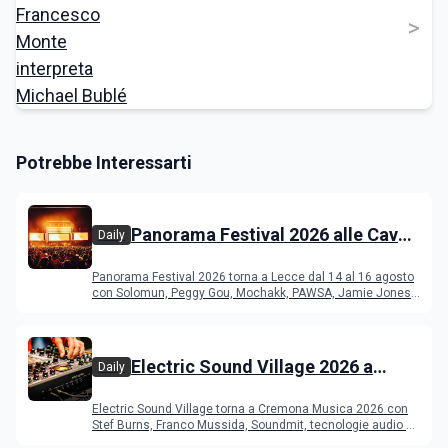
>
Potrebbe Interessarti
Panorama Festival 2026 alle Cave
Daily
del Duca di Lecce: lineup e
Panorama Festival 2026 torna a Lecce dal 14 al 16 agosto
programma
con Solomun, Peggy Gou, Mochakk, PAWSA, Jamie Jones
e altri DJ
Electric Sound Village 2026 a
Daily
Cremona: Stef Burns, Soundmit e
Electric Sound Village torna a Cremona Musica 2026 con
Young Band Contest, il programma
Stef Burns, Franco Mussida, Soundmit, tecnologie audio e
Young Ba