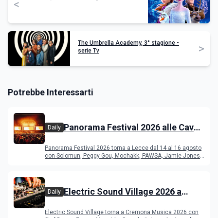
<
The Umbrella Academy, 3° stagione -
>
serie Tv
Potrebbe Interessarti
Panorama Festival 2026 alle Cave
Daily
del Duca di Lecce: lineup e
Panorama Festival 2026 torna a Lecce dal 14 al 16 agosto
programma
con Solomun, Peggy Gou, Mochakk, PAWSA, Jamie Jones
e altri DJ
Electric Sound Village 2026 a
Daily
Cremona: Stef Burns, Soundmit e
Electric Sound Village torna a Cremona Musica 2026 con