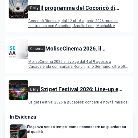
Il programma del Cocoricò di
Daily
Riccione dal 12 al 16 agosto 2026
Cocoricò Riccione, dal 12 al 16 agosto 2026 musica
elettronica con Galactica, Amelie Lens, Mochakk e
Deeperfect.
MoliseCinema 2026, il
Cinema
programma del festival
MoliseCinema 2026 si svolge dal 4 al 9 agosto a
Casacalenda con Barbara Ronchi, Elio Germano, oltre 50
film in concorso
Sziget Festival 2026: Line-up e
Daily
programma
Sziget Festival 2026 a Budapest: concerti e novità musicali
In Evidenza
Eleganza senza tempo: come riconoscere un guardaroba
di qualità