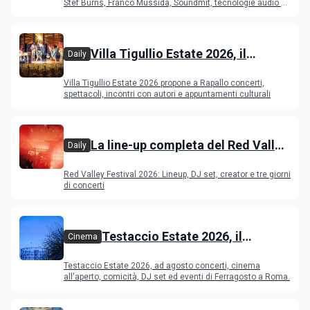
Young Band Contest, il programma
Stef Burns, Franco Mussida, Soundmit, tecnologie audio e
Young Ba
Villa Tigullio Estate 2026, il
Daily
programma
Villa Tigullio Estate 2026 propone a Rapallo concerti,
spettacoli, incontri con autori e appuntamenti culturali
La line-up completa del Red Valley
Daily
Festival 2026
Red Valley Festival 2026: Lineup, DJ set, creator e tre giorni
di concerti
Testaccio Estate 2026, il
Cinema
programma di agosto e
Testaccio Estate 2026, ad agosto concerti, cinema
Ferragosto
all'aperto, comicità, DJ set ed eventi di Ferragosto a Roma.