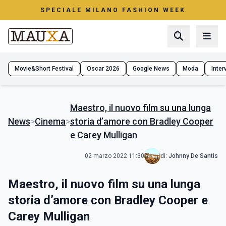
SPECIALE MILANO FASHION WEEK
Movie&Short Festival
Oscar 2026
Google News
Moda
Interv
Maestro, il nuovo film su una lunga
News
>
Cinema
>
storia d’amore con Bradley Cooper
e Carey Mulligan
02 marzo 2022 11:30
di:
Johnny De Santis
Maestro, il nuovo film su una lunga
storia d’amore con Bradley Cooper e
Carey Mulligan