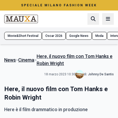
SPECIALE MILANO FASHION WEEK
Movie&Short Festival
Oscar 2026
Google News
Moda
Interv
Here, il nuovo film con Tom Hanks e
News
>
Cinema
>
Robin Wright
18 marzo 2023 10:30
di:
Johnny De Santis
Here, il nuovo film con Tom Hanks e
Robin Wright
Here è il film drammatico in produzione