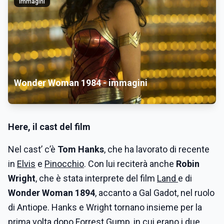
Immagini
Wonder Woman 1984 - immagini
Here, il cast del film
Nel cast’ c’è
Tom Hanks
, che ha lavorato di recente
in
Elvis
e
Pinocchio
. Con lui reciterà anche
Robin
Wright
, che è stata interprete del film
Land
e di
Wonder Woman 1894
, accanto a Gal Gadot, nel ruolo
di Antiope. Hanks e Wright tornano insieme per la
prima volta dopo
Forrest Gump
, in cui erano i due