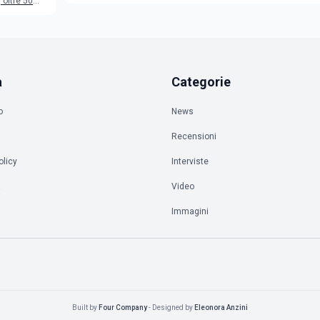
oltre 50
a
Categorie
o
News
Recensioni
olicy
Interviste
à
Video
Immagini
Built by
Four Company
- Designed by
Eleonora Anzini