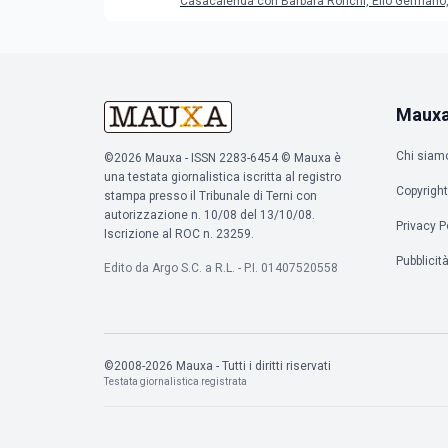
Casacalenda con Barbara Ronchi, Elio Germano, 
film in concorso
Maux
Chi siam
©2026 Mauxa - ISSN 2283-6454 © Mauxa è
una testata giornalistica iscritta al registro
Copyright
stampa presso il Tribunale di Terni con
autorizzazione n. 10/08 del 13/10/08.
Privacy P
Iscrizione al ROC n. 23259.
Pubblicit
Edito da Argo S.C. a R.L. - P.I. 01407520558
©2008-2026 Mauxa - Tutti i diritti riservati
Testata giornalistica registrata