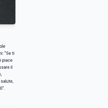
-
ole
: “Se ti
ti piace
sare il
,
 salute,
0".