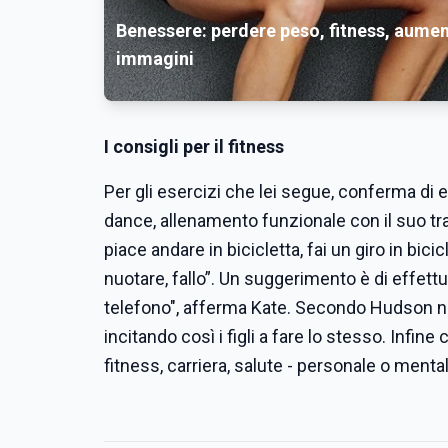
Benessere: perdere peso, fitness, aumen
immagini
I consigli per il fitness
Per gli esercizi che lei segue, conferma di e
dance, allenamento funzionale con il suo trai
piace andare in bicicletta, fai un giro in bic
nuotare, fallo”. Un suggerimento è di effettu
telefono", afferma Kate. Secondo Hudson n
incitando così i figli a fare lo stesso. Infi
fitness, carriera, salute - personale o menta