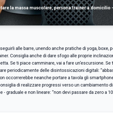
tare la massa muscolare, persona trainer a domicilio 
seguirli alle barre, unendo anche pratiche di yoga, boxe, p
ner. Consiglia anche di dare sfogo alle proprie inclinazioni
icletta. Se ti piace camminare, vai a fare un'escursione. Se 
are periodicamente delle disintossicazioni digitali: “abbas
on occorrerebbe neanche portare a tavola gli smartphone
ne consiglia di realizzare progressi verso un cambiamento di
le - graduale e non lineare: “non devi passare da zero a 10