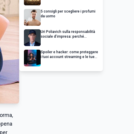
chiedere un rimborso
5 consigli per scegliere i profumi
da uomo
Uri Poliavich sulla responsabilità
sociale d’impresa: perché
un’impresa di successo va oltre il
profitto
Spoiler e hacker: come proteggere
i tuoi account streaming e le tue
serie preferite
forma,
ppena
uper