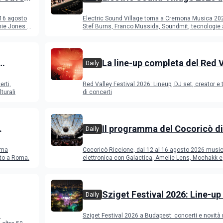
Cremona: Stef Burns, Soundm
 16 agosto
Electric Sound Village torna a Cremona Musica 20
Young Band Contest, il pro
ie Jones e
Stef Burns, Franco Mussida, Soundmit, tecnologie 
Young Ba
La line-up completa del Red 
Daily
Festival 2026
erti,
Red Valley Festival 2026: Lineup, DJ set, creator e t
turali
di concerti
Il programma del Cocoricò di
Daily
Riccione dal 12 al 16 agosto 
ema
Cocoricò Riccione, dal 12 al 16 agosto 2026 musi
sto a Roma.
elettronica con Galactica, Amelie Lens, Mochakk e
Deeperfect.
Sziget Festival 2026: Line-up
Daily
programma
a
Sziget Festival 2026 a Budapest: concerti e novità