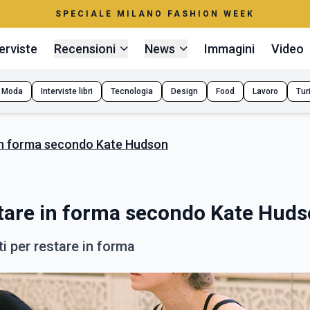
SPECIALE MILANO FASHION WEEK
erviste
Recensioni
News
Immagini
Video
Moda
Interviste libri
Tecnologia
Design
Food
Lavoro
Tur
e in forma secondo Kate Hudson
estare in forma secondo Kate Hud
ti per restare in forma