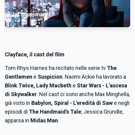
Film Superman 4
Clayface
, il cast del film
Tom Rhys Harries ha recitato nelle serie tv
The
Gentlemen
e
Suspicion
.
Naomi Ackie ha lavorato a
Blink Twice, Lady Macbeth
e
Star Wars - L'ascesa
di Skywalker
. Nel cast ci sono anche Max Minghella,
già visto in
Babylon, Spiral - L'eredità di Saw
e negli
episodi di
The Handmaid's Tale
; Jessica Grundle,
apparsa in
Midas Man
.