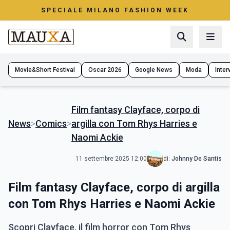
SPECIALE MILANO FASHION WEEK
Movie&Short Festival
Oscar 2026
Google News
Moda
Interv
Film fantasy Clayface, corpo di
News
>
Comics
>
argilla con Tom Rhys Harries e
Naomi Ackie
11 settembre 2025 12:00
di:
Johnny De Santis
Film fantasy Clayface, corpo di argilla
con Tom Rhys Harries e Naomi Ackie
Scopri Clayface, il film horror con Tom Rhys