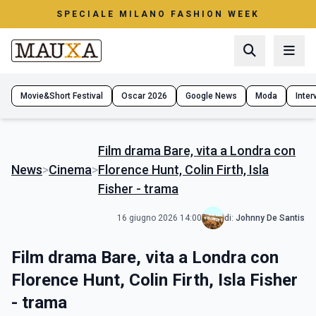
SPECIALE MILANO FASHION WEEK
Movie&Short Festival
Oscar 2026
Google News
Moda
Interv
Film drama Bare, vita a Londra con
News
>
Cinema
>
Florence Hunt, Colin Firth, Isla
Fisher - trama
16 giugno 2026 14:00
di:
Johnny De Santis
Film drama Bare, vita a Londra con
Florence Hunt, Colin Firth, Isla Fisher
- trama