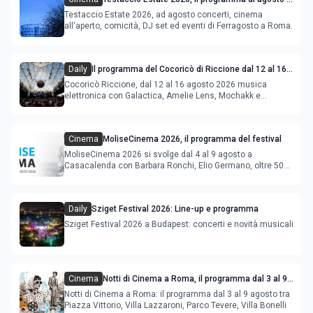
Ferragosto
Testaccio Estate 2026, ad agosto concerti, cinema
all'aperto, comicità, DJ set ed eventi di Ferragosto a Roma.
Daily
Il programma del Cocoricò di Riccione dal 12 al 16
agosto 2026
Cocoricò Riccione, dal 12 al 16 agosto 2026 musica
elettronica con Galactica, Amelie Lens, Mochakk e
Deeperfect.
Cinema
MoliseCinema 2026, il programma del festival
MoliseCinema 2026 si svolge dal 4 al 9 agosto a
Casacalenda con Barbara Ronchi, Elio Germano, oltre 50
film in concorso
Daily
Sziget Festival 2026: Line-up e programma
Sziget Festival 2026 a Budapest: concerti e novità musicali
Cinema
Notti di Cinema a Roma, il programma dal 3 al 9
agosto
Notti di Cinema a Roma: il programma dal 3 al 9 agosto tra
Piazza Vittorio, Villa Lazzaroni, Parco Tevere, Villa Bonelli