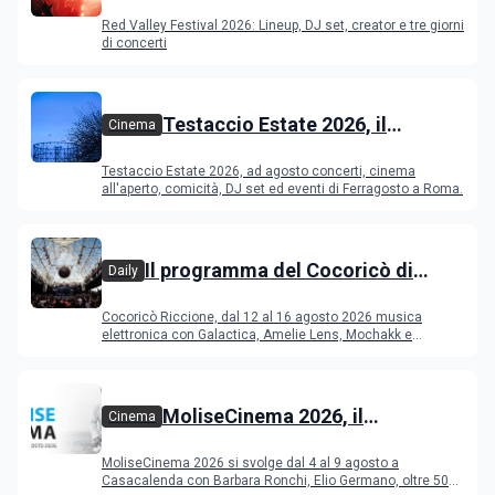
Festival 2026
Red Valley Festival 2026: Lineup, DJ set, creator e tre giorni
di concerti
Testaccio Estate 2026, il
Cinema
programma di agosto e
Testaccio Estate 2026, ad agosto concerti, cinema
Ferragosto
all'aperto, comicità, DJ set ed eventi di Ferragosto a Roma.
Il programma del Cocoricò di
Daily
Riccione dal 12 al 16 agosto 2026
Cocoricò Riccione, dal 12 al 16 agosto 2026 musica
elettronica con Galactica, Amelie Lens, Mochakk e
Deeperfect.
MoliseCinema 2026, il
Cinema
programma del festival
MoliseCinema 2026 si svolge dal 4 al 9 agosto a
Casacalenda con Barbara Ronchi, Elio Germano, oltre 50