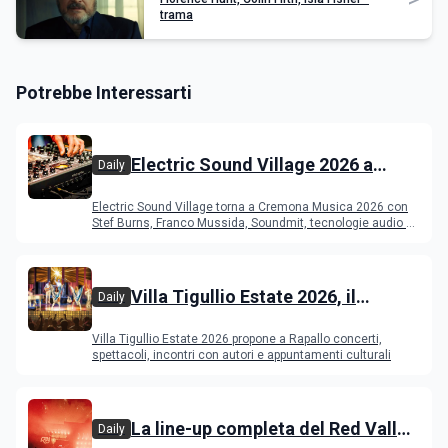
trama
Potrebbe Interessarti
Electric Sound Village 2026 a
Daily
Cremona: Stef Burns, Soundmit e
Electric Sound Village torna a Cremona Musica 2026 con
Young Band Contest, il programma
Stef Burns, Franco Mussida, Soundmit, tecnologie audio e
Young Ba
Villa Tigullio Estate 2026, il
Daily
programma
Villa Tigullio Estate 2026 propone a Rapallo concerti,
spettacoli, incontri con autori e appuntamenti culturali
La line-up completa del Red Valley
Daily