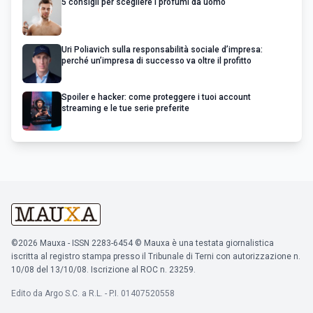
5 consigli per scegliere i profumi da uomo
Uri Poliavich sulla responsabilità sociale d’impresa:
perché un’impresa di successo va oltre il profitto
Spoiler e hacker: come proteggere i tuoi account
streaming e le tue serie preferite
©2026 Mauxa - ISSN 2283-6454 © Mauxa è una testata giornalistica
iscritta al registro stampa presso il Tribunale di Terni con autorizzazione n.
10/08 del 13/10/08. Iscrizione al ROC n. 23259.
Edito da Argo S.C. a R.L. - P.I. 01407520558