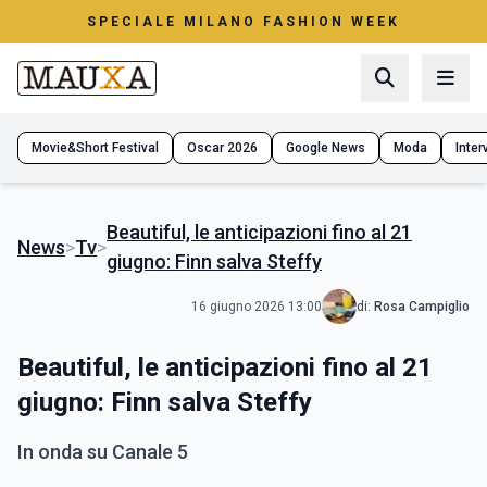
SPECIALE MILANO FASHION WEEK
Movie&Short Festival
Oscar 2026
Google News
Moda
Interv
Beautiful, le anticipazioni fino al 21
News
>
Tv
>
giugno: Finn salva Steffy
16 giugno 2026 13:00
di:
Rosa Campiglio
Beautiful, le anticipazioni fino al 21
giugno: Finn salva Steffy
In onda su Canale 5