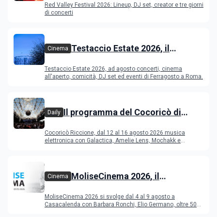
Red Valley Festival 2026: Lineup, DJ set, creator e tre giorni
di concerti
Testaccio Estate 2026, il
Cinema
programma di agosto e
Testaccio Estate 2026, ad agosto concerti, cinema
Ferragosto
all'aperto, comicità, DJ set ed eventi di Ferragosto a Roma.
Il programma del Cocoricò di
Daily
Riccione dal 12 al 16 agosto 2026
Cocoricò Riccione, dal 12 al 16 agosto 2026 musica
elettronica con Galactica, Amelie Lens, Mochakk e
Deeperfect.
MoliseCinema 2026, il
Cinema
programma del festival
MoliseCinema 2026 si svolge dal 4 al 9 agosto a
Casacalenda con Barbara Ronchi, Elio Germano, oltre 50
film in concorso