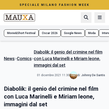
SPECIALE MILANO FASHION WEEK
Movie&Short Festival
Oscar 2026
Google News
Moda
Interv
Diabolik: il genio del crimine nel film
News
>
Comics
>
con Luca Marinelli e Miriam leone,
immagini dal set
01 dicembre 2021 11:30
di:
Johnny De Santis
Diabolik: il genio del crimine nel film
con Luca Marinelli e Miriam leone,
immagini dal set