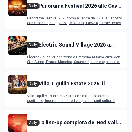
Panorama Festival 2026 alle Cave
Daily
del Duca di Lecce: lineup e
Panorama Festival 2026 torna a Lecce dal 14 al 16 agosto
programma
con Solomun, Peggy Gou, Mochakk, PAWSA, Jamie Jones
e altri DJ
Electric Sound Village 2026 a
Daily
Cremona: Stef Burns, Soundmit e
Electric Sound Village torna a Cremona Musica 2026 con
Young Band Contest, il programma
Stef Burns, Franco Mussida, Soundmit, tecnologie audio e
Young Ba
Villa Tigullio Estate 2026, il
Daily
programma
Villa Tigullio Estate 2026 propone a Rapallo concerti,
spettacoli, incontri con autori e appuntamenti culturali
La line-up completa del Red Valley
Daily
Festival 2026