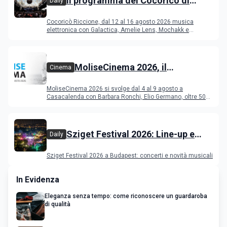
Il programma del Cocoricò di
Daily
Riccione dal 12 al 16 agosto 2026
Cocoricò Riccione, dal 12 al 16 agosto 2026 musica
elettronica con Galactica, Amelie Lens, Mochakk e
Deeperfect.
MoliseCinema 2026, il
Cinema
programma del festival
MoliseCinema 2026 si svolge dal 4 al 9 agosto a
Casacalenda con Barbara Ronchi, Elio Germano, oltre 50
film in concorso
Sziget Festival 2026: Line-up e
Daily
programma
Sziget Festival 2026 a Budapest: concerti e novità musicali
In Evidenza
Eleganza senza tempo: come riconoscere un guardaroba
di qualità