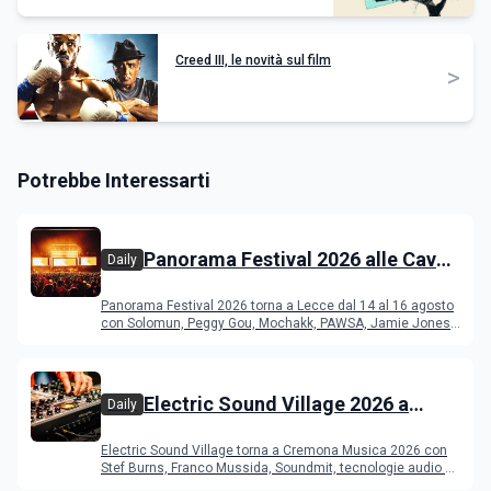
Creed III, le novità sul film
>
Potrebbe Interessarti
Panorama Festival 2026 alle Cave
Daily
del Duca di Lecce: lineup e
Panorama Festival 2026 torna a Lecce dal 14 al 16 agosto
programma
con Solomun, Peggy Gou, Mochakk, PAWSA, Jamie Jones
e altri DJ
Electric Sound Village 2026 a
Daily
Cremona: Stef Burns, Soundmit e
Electric Sound Village torna a Cremona Musica 2026 con
Young Band Contest, il programma
Stef Burns, Franco Mussida, Soundmit, tecnologie audio e
Young Ba