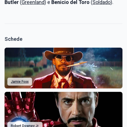
Butler
(
Greenland
) e
Benicio del Toro
(
Soldado
).
Schede
Jamie Foxx
Robert Downey Jr.