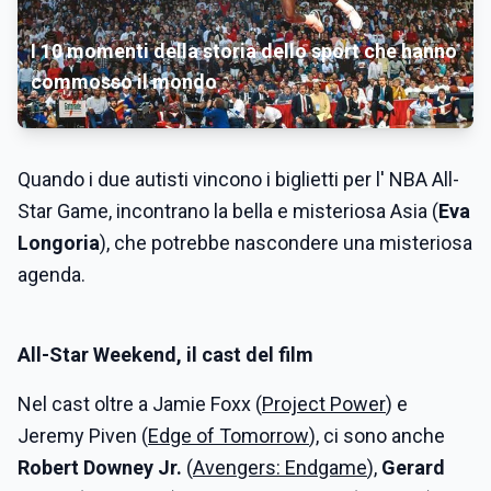
I 10 momenti della storia dello sport che hanno
commosso il mondo
Quando i due autisti vincono i biglietti per l' NBA All-
Star Game, incontrano la bella e misteriosa Asia (
Eva
Longoria
), che potrebbe nascondere una misteriosa
agenda.
All-Star Weekend, il cast del film
Nel cast oltre a Jamie Foxx (
Project Power
) e
Jeremy Piven (
Edge of Tomorrow
), ci sono anche
Robert Downey Jr.
(
Avengers: Endgame
),
Gerard