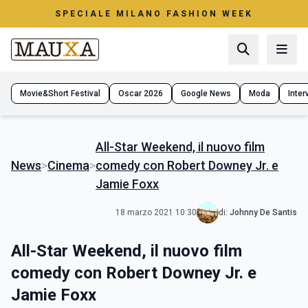
SPECIALE MILANO FASHION WEEK
Movie&Short Festival
Oscar 2026
Google News
Moda
Interv
All-Star Weekend, il nuovo film
News
>
Cinema
>
comedy con Robert Downey Jr. e
Jamie Foxx
18 marzo 2021 10:30
di:
Johnny De Santis
All-Star Weekend, il nuovo film
comedy con Robert Downey Jr. e
Jamie Foxx