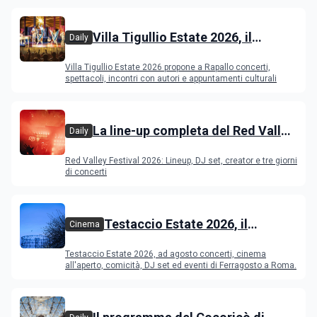
Villa Tigullio Estate 2026, il
Daily
programma
Villa Tigullio Estate 2026 propone a Rapallo concerti,
spettacoli, incontri con autori e appuntamenti culturali
La line-up completa del Red Valley
Daily
Festival 2026
Red Valley Festival 2026: Lineup, DJ set, creator e tre giorni
di concerti
Testaccio Estate 2026, il
Cinema
programma di agosto e
Testaccio Estate 2026, ad agosto concerti, cinema
Ferragosto
all'aperto, comicità, DJ set ed eventi di Ferragosto a Roma.