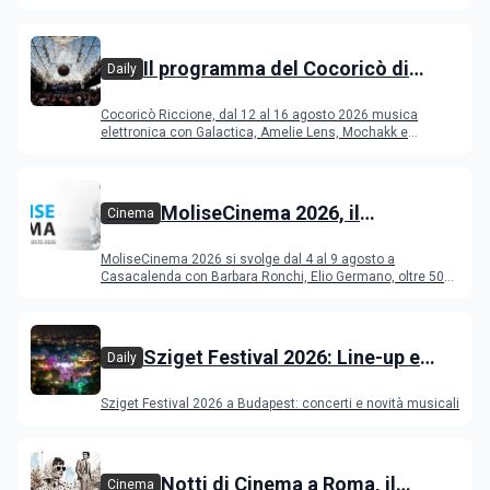
Il programma del Cocoricò di
Daily
Riccione dal 12 al 16 agosto 2026
Cocoricò Riccione, dal 12 al 16 agosto 2026 musica
elettronica con Galactica, Amelie Lens, Mochakk e
Deeperfect.
MoliseCinema 2026, il
Cinema
programma del festival
MoliseCinema 2026 si svolge dal 4 al 9 agosto a
Casacalenda con Barbara Ronchi, Elio Germano, oltre 50
film in concorso
Sziget Festival 2026: Line-up e
Daily
programma
Sziget Festival 2026 a Budapest: concerti e novità musicali
Notti di Cinema a Roma, il
Cinema