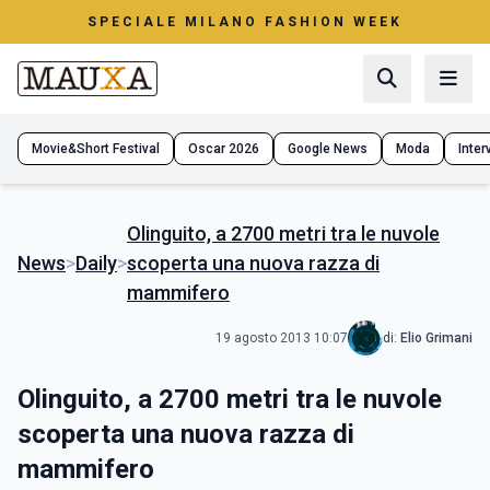
SPECIALE MILANO FASHION WEEK
Movie&Short Festival
Oscar 2026
Google News
Moda
Interv
Olinguito, a 2700 metri tra le nuvole
News
>
Daily
>
scoperta una nuova razza di
mammifero
19 agosto 2013 10:07
di:
Elio Grimani
Olinguito, a 2700 metri tra le nuvole
scoperta una nuova razza di
mammifero