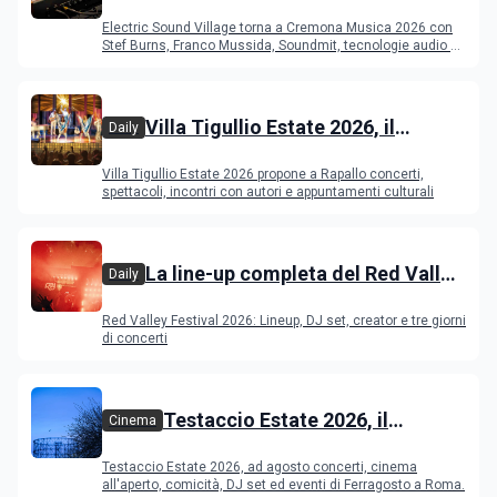
Cremona: Stef Burns, Soundmit e
Electric Sound Village torna a Cremona Musica 2026 con
Young Band Contest, il programma
Stef Burns, Franco Mussida, Soundmit, tecnologie audio e
Young Ba
Villa Tigullio Estate 2026, il
Daily
programma
Villa Tigullio Estate 2026 propone a Rapallo concerti,
spettacoli, incontri con autori e appuntamenti culturali
La line-up completa del Red Valley
Daily
Festival 2026
Red Valley Festival 2026: Lineup, DJ set, creator e tre giorni
di concerti
Testaccio Estate 2026, il
Cinema
programma di agosto e
Testaccio Estate 2026, ad agosto concerti, cinema
Ferragosto
all'aperto, comicità, DJ set ed eventi di Ferragosto a Roma.