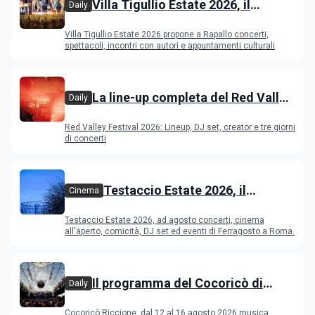
Villa Tigullio Estate 2026, il
Daily
programma
Villa Tigullio Estate 2026 propone a Rapallo concerti,
spettacoli, incontri con autori e appuntamenti culturali
La line-up completa del Red Valley
Daily
Festival 2026
Red Valley Festival 2026: Lineup, DJ set, creator e tre giorni
di concerti
Testaccio Estate 2026, il
Cinema
programma di agosto e
Testaccio Estate 2026, ad agosto concerti, cinema
Ferragosto
all'aperto, comicità, DJ set ed eventi di Ferragosto a Roma.
Il programma del Cocoricò di
Daily
Riccione dal 12 al 16 agosto 2026
Cocoricò Riccione, dal 12 al 16 agosto 2026 musica