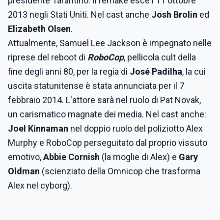
presidente Tarantino. Il remake esce l'11 ottobre
2013 negli Stati Uniti. Nel cast anche
Josh Brolin
ed
Elizabeth Olsen
.
Attualmente, Samuel Lee Jackson è impegnato nelle
riprese del reboot di
RoboCop
, pellicola cult della
fine degli anni 80, per la regia di
José Padilha
, la cui
uscita statunitense è stata annunciata per il 7
febbraio 2014. L'attore sarà nel ruolo di Pat Novak,
un carismatico magnate dei media. Nel cast anche:
Joel Kinnaman
nel doppio ruolo del poliziotto Alex
Murphy e RoboCop perseguitato dal proprio vissuto
emotivo,
Abbie Cornish
(la moglie di Alex) e
Gary
Oldman
(scienziato della Omnicop che trasforma
Alex nel cyborg).