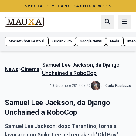
SPECIALE MILANO FASHION WEEK
Movie&Short Festival
Oscar 2026
Google News
Moda
Interv
Samuel Lee Jackson, da Django
News
>
Cinema
>
Unchained a RoboCop
18 dicembre 2012 07:40
di:
Carla Paulazzo
Samuel Lee Jackson, da Django
Unchained a RoboCop
Samuel Lee Jackson: dopo Tarantino, torna a
lavorare con Spike Lee nel remake di "Old Boy"