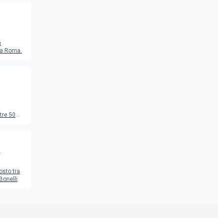
a
o a Roma.
tre 50
to
osto tra
Bonelli