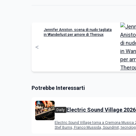
Jennifer Aniston, scena di nudo tagliata
in Wanderlust per amore di Theroux
<
Potrebbe Interessarti
Electric Sound Village 2026
Daily
Cremona: Stef Burns, Soun
Electric Sound Village torna a Cremona Musica
Young Band Contest, il pr
Stef Burns, Franco Mussida, Soundmit, tecnolog
Young Ba