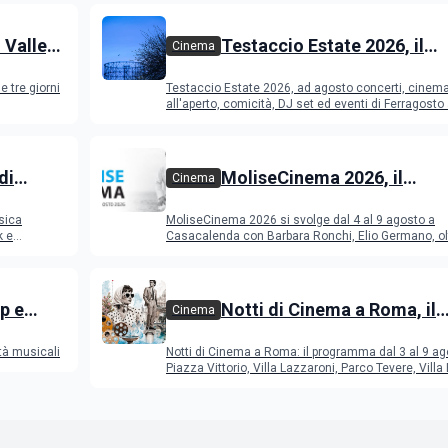
 Valley
Testaccio Estate 2026, il
Cinema
programma di agosto e
e tre giorni
Testaccio Estate 2026, ad agosto concerti, cinem
Ferragosto
all'aperto, comicità, DJ set ed eventi di Ferragost
di
MoliseCinema 2026, il
Cinema
o 2026
programma del festival
sica
MoliseCinema 2026 si svolge dal 4 al 9 agosto a
k e
Casacalenda con Barbara Ronchi, Elio Germano, ol
film in concorso
p e
Notti di Cinema a Roma, il
Cinema
programma dal 3 al 9 agos
tà musicali
Notti di Cinema a Roma: il programma dal 3 al 9 ag
Piazza Vittorio, Villa Lazzaroni, Parco Tevere, Villa 