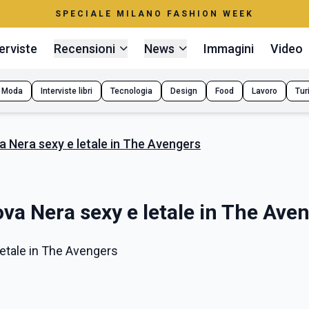
SPECIALE MILANO FASHION WEEK
erviste
Recensioni
News
Immagini
Video
Moda
Interviste libri
Tecnologia
Design
Food
Lavoro
Tur
 Nera sexy e letale in The Avengers
va Nera sexy e letale in The Ave