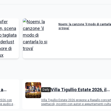
Noemi, la canzone ‘il modo di cantarla
si trova’
 a
Villa Tigullio Estate 2026, il
Daily
dmit e
programma
 2026 con
Villa Tigullio Estate 2026 propone a Rapallo concert
ogramma
ie audio e
spettacoli, incontri con autori e appuntamenti cultu