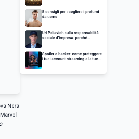
chiedere un rimborso
5 consigli per scegliere i profumi
da uomo
Uri Poliavich sulla responsabilità
sociale d’impresa: perché
un’impresa di successo va oltre il
profitto
Spoiler e hacker: come proteggere
i tuoi account streaming e le tue
serie preferite
ova Nera
a Marvel
o