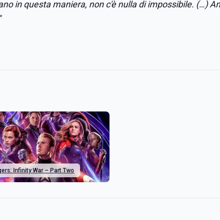
iano in questa maniera, non c'è nulla di impossibile. (…) 
"
ers: Infinity War – Part Two