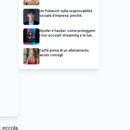
Uri Poliavich sulla responsabilità
sociale d’impresa: perché
un’impresa di successo va oltre il
profitto
Spoiler e hacker: come proteggere
i tuoi account streaming e le tue
serie preferite
Caffè prima di un allenamento:
alcuni consigli
: eccola,