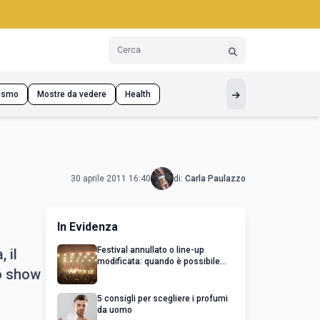
ismo
Mostre da vedere
Health
30 aprile 2011 16:40
di:
Carla Paulazzo
In Evidenza
Festival annullato o line-up
 il
modificata: quando è possibile
lo show
chiedere un rimborso
5 consigli per scegliere i profumi
da uomo