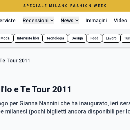
SPECIALE MILANO FASHION WEEK
erviste
Recensioni
News
Immagini
Video
Moda
Interviste libri
Tecnologia
Design
Food
Lavoro
Tur
 Te Tour 2011
l'Io e Te Tour 2011
go per Gianna Nannini che ha inaugurato, ieri sera,
ppe milanesi (pochi biglietti ancora disponibili per 