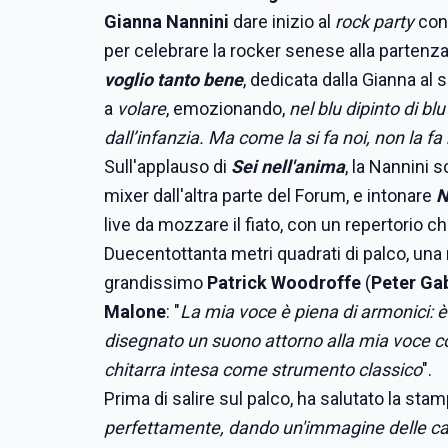
Gianna Nannini
dare inizio al
rock party
con 
per celebrare la rocker senese alla partenz
voglio tanto bene
, dedicata dalla Gianna al
a
volare
, emozionando,
nel blu dipinto di bl
dall’infanzia. Ma come la si fa noi, non la f
Sull'applauso di
Sei nell'anima
, la Nannini 
mixer dall'altra parte del Forum, e intonare
N
live da mozzare il fiato, con un repertorio c
Duecentottanta metri quadrati di palco, una 
grandissimo
Patrick Woodroffe
(
Peter Gab
Malone
: "
La mia voce è piena di armonici: è
disegnato un suono attorno alla mia voce co
chitarra intesa come strumento classico
".
Prima di salire sul palco, ha salutato la stamp
perfettamente, dando un'immagine delle canz