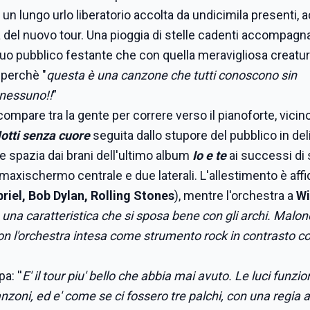
un lungo urlo liberatorio accolta da undicimila presenti, 
a del nuovo tour. Una pioggia di stelle cadenti accompag
 suo pubblico festante che con quella meravigliosa creatur
u
perchè
"
questa è una canzone che tutti conoscono sin
a nessuno!!
”
scompare tra la gente per correre verso il pianoforte, vicino
otti senza cuore
seguita dallo stupore del pubblico in deli
he spazia dai brani dell'ultimo album
Io e te
ai successi di
maxischermo centrale e due laterali. L'allestimento è affi
riel, Bob Dylan, Rolling Stones
), mentre l'orchestra a
Wi
 una caratteristica che si sposa bene con gli archi. Malon
n l'orchestra intesa come strumento rock in contrasto co
a: ''
E' il tour piu' bello che abbia mai avuto. Le luci funzi
oni, ed e' come se ci fossero tre palchi, con una regia 