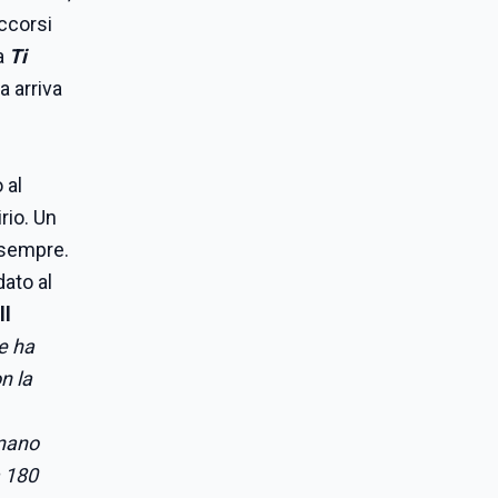
accorsi
na
Ti
a arriva
 al
rio. Un
 sempre.
dato al
ll
e ha
n la
onano
a 180