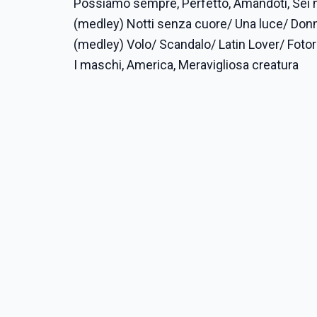
Possiamo sempre, Perfetto, Amandoti, Sei 
(medley) Notti senza cuore/ Una luce/ Don
(medley) Volo/ Scandalo/ Latin Lover/ Foto
I maschi, America, Meravigliosa creatura