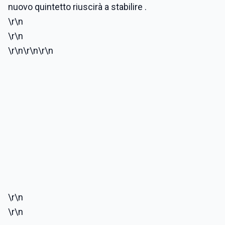
nuovo quintetto riuscirà a stabilire .
\r\n
\r\n
\r\n
\r\n
\r\n
\r\n
\r\n