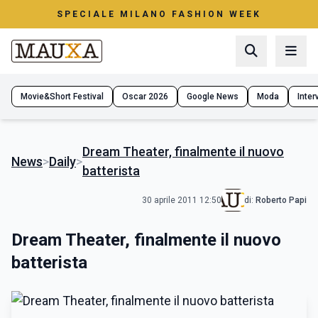
SPECIALE MILANO FASHION WEEK
Movie&Short Festival
Oscar 2026
Google News
Moda
Interv
Dream Theater, finalmente il nuovo
News
>
Daily
>
batterista
30 aprile 2011 12:50
di:
Roberto Papi
Dream Theater, finalmente il nuovo
batterista