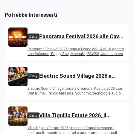
Potrebbe Interessarti
Panorama Festival 2026 alle Cave
Daily
del Duca di Lecce: lineup e
Panorama Festival 2026 torna a Lecce dal 14 al 16 agosto
programma
con Solomun, Peggy Gou, Mochakk, PAWSA, Jamie Jones
e altri DJ
Electric Sound Village 2026 a
Daily
Cremona: Stef Burns, Soundmit e
Electric Sound Village torna a Cremona Musica 2026 con
Young Band Contest, il programma
Stef Burns, Franco Mussida, Soundmit, tecnologie audio e
Young Ba
Villa Tigullio Estate 2026, il
Daily
programma
Villa Tigullio Estate 2026 propone a Rapallo concerti,
spettacoli, incontri con autori e appuntamenti culturali