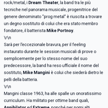
rock/metal, i
Dream Theater
, la band tra le più
tecniche nel panorama musicale, progenitrice del
genere denominato “prog metal” è riuscita a trovare
un degno sostituto di colui che era stato membro
fondatore, il batterista
Mike Portnoy
.
\r\n
Sarà per l’eccezionale bravura, per il feeling
instaurato durante le session musicali di prove o
semplicemente per lo stesso nome del suo
predecessore, la band ha reso ufficiale il nome del
sostituto,
Mike Mangini
è colui che siederà dietro le
pelli della batteria.
\r\n
Mangini classe 1963, ha alle spalle un onoratissimo
curriculum. Ha militato per ottime band quali,
Annihilator
ed
Extreme
, nonché per nomi alti