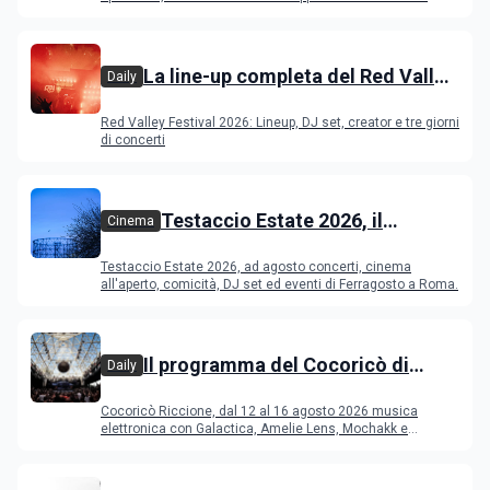
La line-up completa del Red Valley
Daily
Festival 2026
Red Valley Festival 2026: Lineup, DJ set, creator e tre giorni
di concerti
Testaccio Estate 2026, il
Cinema
programma di agosto e
Testaccio Estate 2026, ad agosto concerti, cinema
Ferragosto
all'aperto, comicità, DJ set ed eventi di Ferragosto a Roma.
Il programma del Cocoricò di
Daily
Riccione dal 12 al 16 agosto 2026
Cocoricò Riccione, dal 12 al 16 agosto 2026 musica
elettronica con Galactica, Amelie Lens, Mochakk e
Deeperfect.