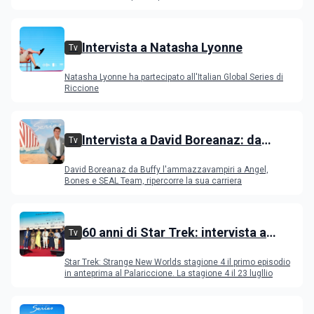
Intervista a Natasha Lyonne
Tv
Natasha Lyonne ha partecipato all'Italian Global Series di
Riccione
Intervista a David Boreanaz: da
Tv
Buffy l'ammazzavampiri a Angel,
David Boreanaz da Buffy l'ammazzavampiri a Angel,
Bones e SEAL Team
Bones e SEAL Team, ripercorre la sua carriera
60 anni di Star Trek: intervista a
Tv
Celia Rose, Jeri Ryan, Rebecca
Star Trek: Strange New Worlds stagione 4 il primo episodio
Romijn, Anson Mount
in anteprima al Palariccione. La stagione 4 il 23 lugllio