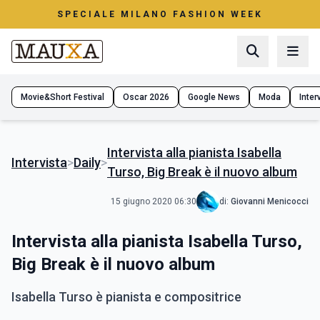
SPECIALE MILANO FASHION WEEK
Movie&Short Festival
Oscar 2026
Google News
Moda
Interv
Intervista alla pianista Isabella
Intervista
>
Daily
>
Turso, Big Break è il nuovo album
15 giugno 2020 06:30
di:
Giovanni Menicocci
Intervista alla pianista Isabella Turso,
Big Break è il nuovo album
Isabella Turso è pianista e compositrice