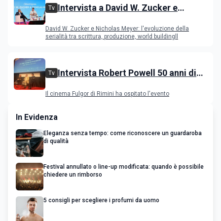
Intervista a David W. Zucker e
Tv
Nicholas Meyer, l'evoluzione della
David W. Zucker e Nicholas Meyer: l'evoluzione della
serialità internazionale
serialità tra scrittura, produzione, world buildingll
Intervista Robert Powell 50 anni di
Tv
Gesù di Nazareth: l'attore incontra il
Il cinema Fulgor di Rimini ha ospitato l'evento
pubblico
In Evidenza
Eleganza senza tempo: come riconoscere un guardaroba
di qualità
Festival annullato o line-up modificata: quando è possibile
chiedere un rimborso
5 consigli per scegliere i profumi da uomo