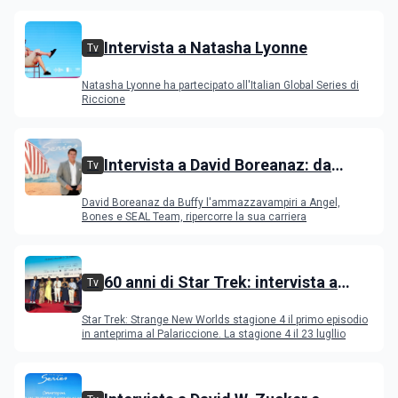
Intervista a Natasha Lyonne
Tv
Natasha Lyonne ha partecipato all'Italian Global Series di
Riccione
Intervista a David Boreanaz: da
Tv
Buffy l'ammazzavampiri a Angel,
David Boreanaz da Buffy l'ammazzavampiri a Angel,
Bones e SEAL Team
Bones e SEAL Team, ripercorre la sua carriera
60 anni di Star Trek: intervista a
Tv
Celia Rose, Jeri Ryan, Rebecca
Star Trek: Strange New Worlds stagione 4 il primo episodio
Romijn, Anson Mount
in anteprima al Palariccione. La stagione 4 il 23 lugllio