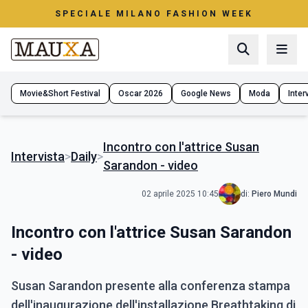
SPECIALE MILANO FASHION WEEK
Movie&Short Festival
Oscar 2026
Google News
Moda
Interv
Incontro con l'attrice Susan
Intervista
>
Daily
>
Sarandon - video
02 aprile 2025 10:45
di:
Piero Mundi
Incontro con l'attrice Susan Sarandon
- video
Susan Sarandon presente alla conferenza stampa
dell'inaugurazione dell'installazione Breathtaking di