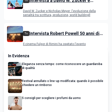
Intervista a David W. Zucker e
Tv
Nicholas Meyer, l'evoluzione della
David W. Zucker e Nicholas Meyer: l'evoluzione della
serialità internazionale
serialità tra scrittura, produzione, world buildingll
Intervista Robert Powell 50 anni di
Tv
Gesù di Nazareth: l'attore incontra il
Il cinema Fulgor di Rimini ha ospitato l'evento
pubblico
In Evidenza
Eleganza senza tempo: come riconoscere un guardaroba
di qualità
Festival annullato o line-up modificata: quando è possibile
chiedere un rimborso
5 consigli per scegliere i profumi da uomo