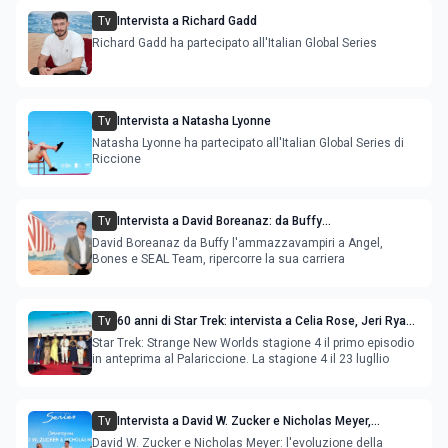
Tv
Intervista a Richard Gadd
Richard Gadd ha partecipato all'Italian Global Series
Tv
Intervista a Natasha Lyonne
Natasha Lyonne ha partecipato all'Italian Global Series di
Riccione
Tv
Intervista a David Boreanaz: da Buffy
l'ammazzavampiri a Angel, Bones e SEAL Team
David Boreanaz da Buffy l'ammazzavampiri a Angel,
Bones e SEAL Team, ripercorre la sua carriera
Tv
60 anni di Star Trek: intervista a Celia Rose, Jeri Ryan,
Rebecca Romijn, Anson Mount
Star Trek: Strange New Worlds stagione 4 il primo episodio
in anteprima al Palariccione. La stagione 4 il 23 lugllio
Tv
Intervista a David W. Zucker e Nicholas Meyer,
l'evoluzione della serialità internazionale
David W. Zucker e Nicholas Meyer: l'evoluzione della