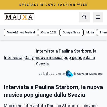
SPECIALE MILANO FASHION WEEK
Movie&Short Festival
Oscar 2026
Google News
Moda
Interv
Intervista a Paulina Starborn, la
Intervista
>
Daily
>
nuova musica pop giunge dalla
Svezia
02 luglio 2012 06:29
di:
Giovanni Menicocci
Intervista a Paulina Starborn, la nuova
musica pop giunge dalla Svezia
Mauxa ha intervistato Paulina Starborn , giovane