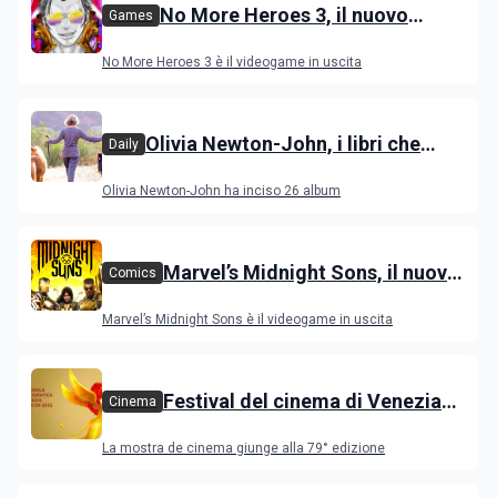
No More Heroes 3, il nuovo
Games
videogame action-adventure: le
No More Heroes 3 è il videogame in uscita
novità
Olivia Newton-John, i libri che
Daily
raccontano l’artista scomparsa
Olivia Newton-John ha inciso 26 album
Marvel’s Midnight Sons, il nuovo
Comics
videogame RPG con gli eroi
Marvel’s Midnight Sons è il videogame in uscita
degli Avengers
Festival del cinema di Venezia
Cinema
2022, il programma dei film in
La mostra de cinema giunge alla 79° edizione
concorso e nelle varie sezioni