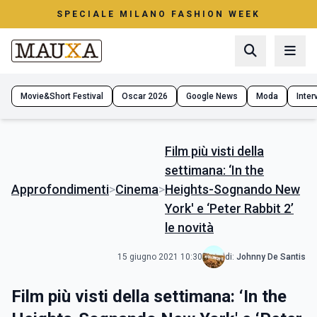
SPECIALE MILANO FASHION WEEK
Movie&Short Festival
Oscar 2026
Google News
Moda
Interv
Film più visti della
settimana: ‘In the
Approfondimenti
>
Cinema
>
Heights-Sognando New
York' e ‘Peter Rabbit 2’
le novità
15 giugno 2021 10:30
di:
Johnny De Santis
Film più visti della settimana: ‘In the