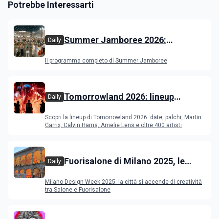
Potrebbe Interessarti
Summer Jamboree 2026:
Daily
programma, artisti, concerti e
Il programma completo di Summer Jamboree
appuntamenti a Senigallia
Tomorrowland 2026: lineup
Daily
completa, date, palchi e artisti del
Scopri la lineup di Tomorrowland 2026: date, palchi, Martin
festival EDM in Belgio
Garrix, Calvin Harris, Amelie Lens e oltre 400 artisti
Fuorisalone di Milano 2025, le
Daily
novità
Milano Design Week 2025: la città si accende di creatività
tra Salone e Fuorisalone