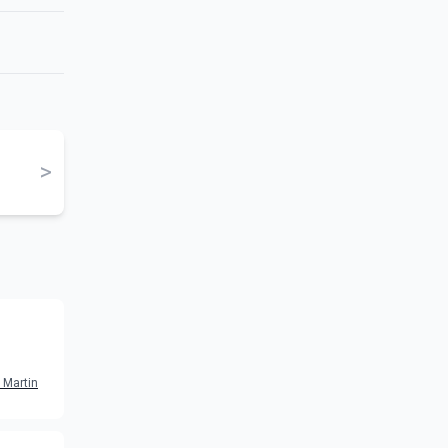
>
ti del
, Martin