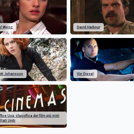
l Weisz
David Harbour
ett Johansson
Vin Diesel
fice Usa: classifica dei film più visti
Stati Uniti