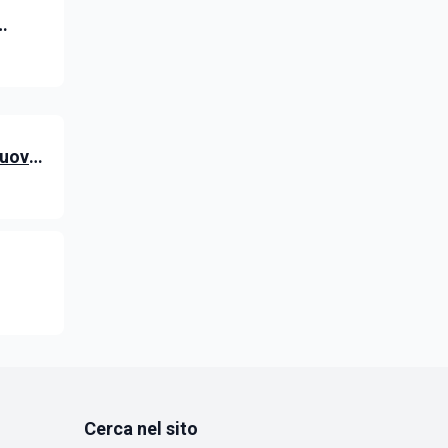
: le
nuovo
 degli
Cerca nel sito