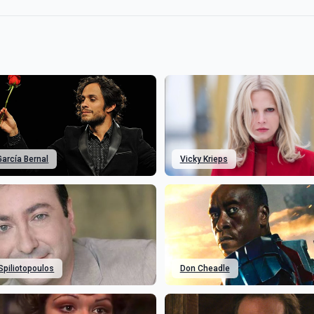
García Bernal
Vicky Krieps
Spiliotopoulos
Don Cheadle