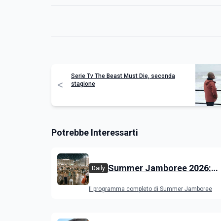
Serie Tv The Beast Must Die, seconda
<
stagione
Potrebbe Interessarti
Summer Jamboree 2026:
Daily
programma, artisti, concert
Il programma completo di Summer Jamboree
appuntamenti a Senigallia