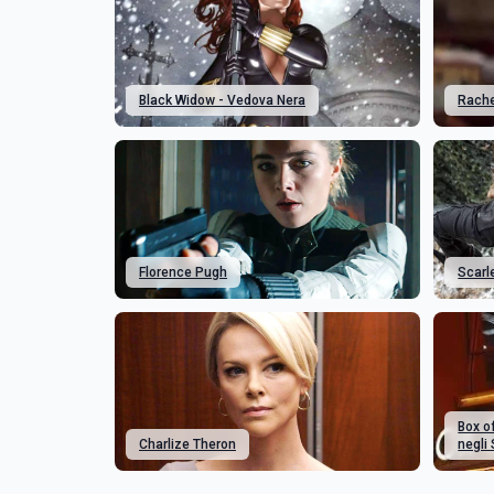
Black Widow - Vedova Nera
Rache
Florence Pugh
Scarl
Box of
Charlize Theron
negli 