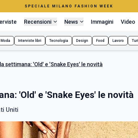
SPECIALE MILANO FASHION WEEK
erviste
Recensioni
News
Immagini
Video
Moda
Interviste libri
Tecnologia
Design
Food
Lavoro
Tur
lla settimana: 'Old' e 'Snake Eyes' le novità
ana: 'Old' e 'Snake Eyes' le novità
ti Uniti