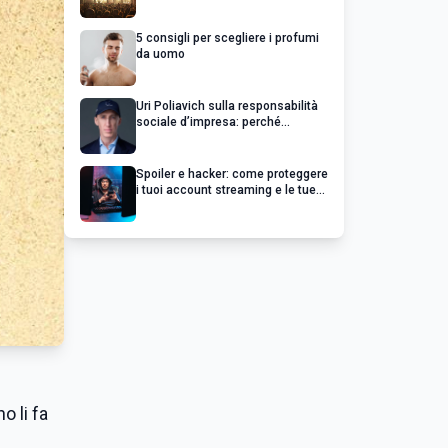
chiedere un rimborso
5 consigli per scegliere i profumi
da uomo
Uri Poliavich sulla responsabilità
sociale d’impresa: perché
un’impresa di successo va oltre il
profitto
Spoiler e hacker: come proteggere
i tuoi account streaming e le tue
serie preferite
o li fa