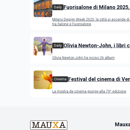
Fuorisalone di Milano 2025,
Daily
novità
Milano Design Week 2025: la città si accende di 
tra Salone e Fuorisalone
Olivia Newton-John, i libri 
Daily
raccontano l’artista scomp
Olivia Newton-John ha inciso 26 album
Festival del cinema di Ve
Cinema
2022, il programma dei fi
La mostra de cinema giunge alla 79° edizione
concorso e nelle varie se
Maux