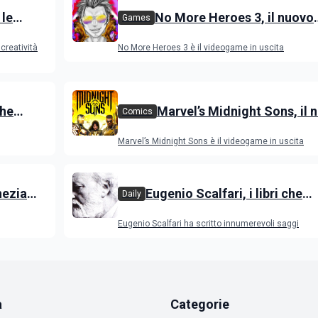
 le
No More Heroes 3, il nuovo
Games
videogame action-adventure
creatività
No More Heroes 3 è il videogame in uscita
novità
che
Marvel’s Midnight Sons, il 
Comics
arsa
videogame RPG con gli eroi
Marvel’s Midnight Sons è il videogame in uscita
Avengers
nezia
Eugenio Scalfari, i libri che
Daily
lm in
raccontano il giornalista
Eugenio Scalfari ha scritto innumerevoli saggi
zioni
a
Categorie