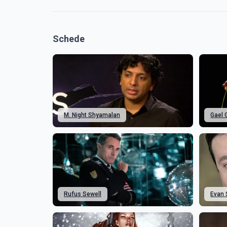
Schede
M. Night Shyamalan
Gael 
Rufus Sewell
Evan 