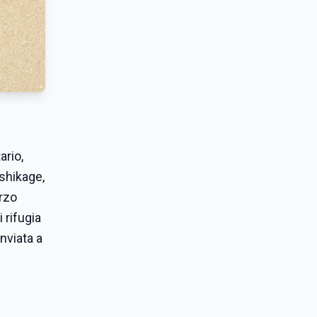
ario,
shikage,
erzo
 rifugia
nviata a