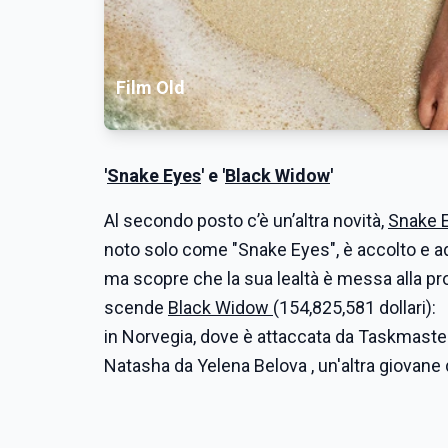
Film Old
'
Snake Eyes
' e '
Black Widow
'
Al secondo posto c’è un’altra novità,
Snake 
noto solo come "Snake Eyes", è accolto e a
ma scopre che la sua lealtà è messa alla pro
scende
Black Widow
(154,825,581 dollari):
in Norvegia, dove è attaccata da Taskmaster.
Natasha da Yelena Belova , un'altra giovan