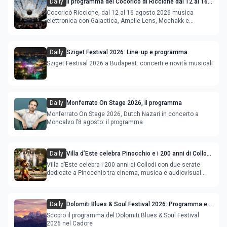
Daily
Il programma del Cocoricò di Riccione dal 12 al 16
agosto 2026
Cocoricò Riccione, dal 12 al 16 agosto 2026 musica
elettronica con Galactica, Amelie Lens, Mochakk e
Deeperfect.
Daily
Sziget Festival 2026: Line-up e programma
Sziget Festival 2026 a Budapest: concerti e novità musicali
Daily
Monferrato On Stage 2026, il programma
Monferrato On Stage 2026, Dutch Nazari in concerto a
Moncalvo l’8 agosto: il programma
Daily
Villa d’Este celebra Pinocchio e i 200 anni di Collodi
con cinema, musica e audiovisual mapping
Villa d’Este celebra i 200 anni di Collodi con due serate
dedicate a Pinocchio tra cinema, musica e audiovisual
mapping
Daily
Dolomiti Blues & Soul Festival 2026: Programma e
Location nel Cadore
Scopro il programma del Dolomiti Blues & Soul Festival
2026 nel Cadore