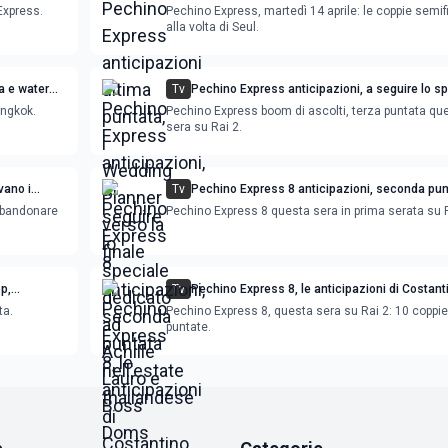
Wedding Planner verso la finale
Express.
Pechino Express, martedì 14 aprile: le coppie semif
alla volta di Seul.
a e water
Tv
Pechino Express anticipazioni, a seguire lo s
dedicato ad Achille Lauro e Boss Doms
angkok.
Pechino Express boom di ascolti, terza puntata qu
sera su Rai 2.
vano i
Tv
Pechino Express 8 anticipazioni, seconda pun
nell'estate thailandese
bbandonare
Pechino Express 8 questa sera in prima serata su R
p,
Tv
Pechino Express 8, le anticipazioni di Costant
Gherardesca
ta.
Pechino Express 8, questa sera su Rai 2: 10 coppie
puntate.