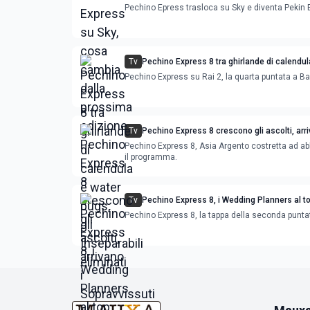
edizione
Pechino Epress trasloca su Sky e diventa Pekin 
Tv
Pechino Express 8 tra ghirlande di calendul
bugs, gli Inseparabili eliminati
Pechino Express su Rai 2, la quarta puntata a B
Tv
Pechino Express 8 crescono gli ascolti, arri
Sopravvissuti
Pechino Express 8, Asia Argento costretta ad a
il programma.
Tv
Pechino Express 8, i Wedding Planners al to
prossimo traguardo Hua Hin
Pechino Express 8, la tappa della seconda punta