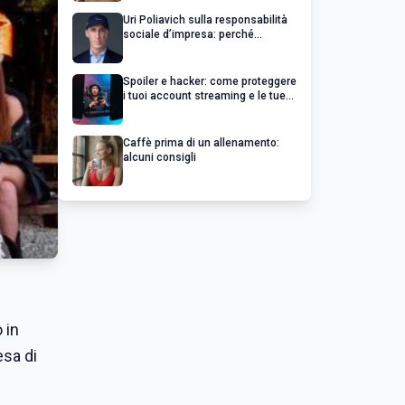
Uri Poliavich sulla responsabilità
sociale d’impresa: perché
un’impresa di successo va oltre il
profitto
Spoiler e hacker: come proteggere
i tuoi account streaming e le tue
serie preferite
Caffè prima di un allenamento:
alcuni consigli
o in
esa di