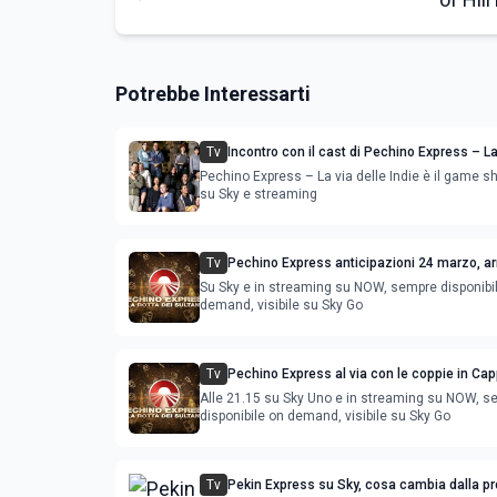
Potrebbe Interessarti
Tv
Incontro con il cast di Pechino Express – La
Indie: 'Mors tua, vita mea'
Pechino Express – La via delle Indie è il game s
su Sky e streaming
Tv
Pechino Express anticipazioni 24 marzo, a
Miccio e Max Giusti
Su Sky e in streaming su NOW, sempre disponibi
demand, visibile su Sky Go
Tv
Pechino Express al via con le coppie in Cap
novità di questa edizione
Alle 21.15 su Sky Uno e in streaming su NOW, s
disponibile on demand, visibile su Sky Go
Tv
Pekin Express su Sky, cosa cambia dalla p