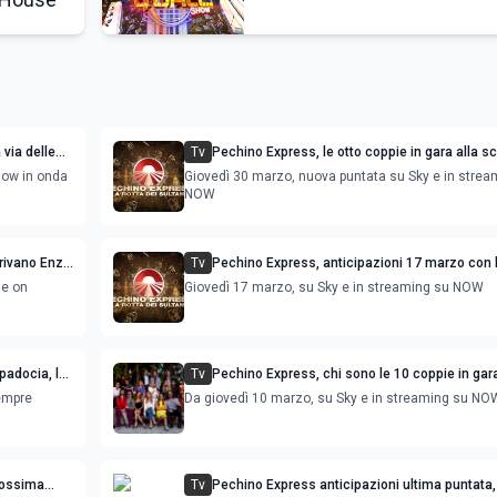
 via delle
Tv
Pechino Express, le otto coppie in gara alla s
delle meraviglie di Istanbul
how in onda
Giovedì 30 marzo, nuova puntata su Sky e in strea
NOW
rrivano Enzo
Tv
Pechino Express, anticipazioni 17 marzo con 
immunità sul Lago di Egerdir
le on
Giovedì 17 marzo, su Sky e in streaming su NOW
padocia, le
Tv
Pechino Express, chi sono le 10 coppie in gara
Rotta dei Sultani
empre
Da giovedì 10 marzo, su Sky e in streaming su NO
rossima
Tv
Pechino Express anticipazioni ultima puntata, 