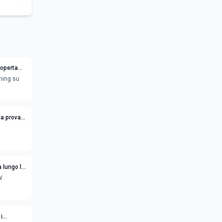
coperta
ming su
la prova
 lungo la
W
i