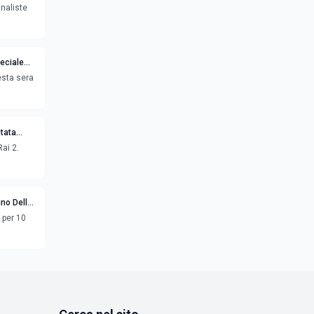
inaliste
peciale
esta sera
tata
ai 2.
ino Della
 per 10