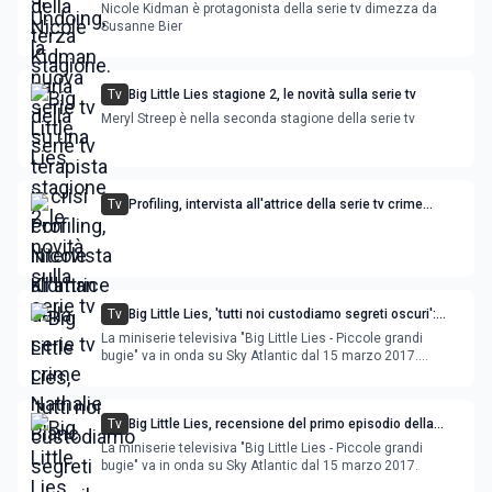
con Nicole Kidman
Nicole Kidman è protagonista della serie tv dimezza da
Susanne Bier
Tv
Big Little Lies stagione 2, le novità sulla serie tv
Meryl Streep è nella seconda stagione della serie tv
Tv
Profiling, intervista all'attrice della serie tv crime
Nathalie Blanc
Tv
Big Little Lies, 'tutti noi custodiamo segreti oscuri':
intervista all'attrice Robin Weigert
La miniserie televisiva "Big Little Lies - Piccole grandi
bugie" va in onda su Sky Atlantic dal 15 marzo 2017.
Mauxa ha intervistato l'attrice Robin Weigert, interprete del
personaggio di Am
Tv
Big Little Lies, recensione del primo episodio della
miniserie tv
La miniserie televisiva "Big Little Lies - Piccole grandi
bugie" va in onda su Sky Atlantic dal 15 marzo 2017.