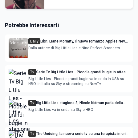
Potrebbe Interessarti
Daily
Libri. Liane Moriarty, il nuovo romanzo Apples Never
Fall
Dalla autrice di Big Little Lies e Nine Perfect Strangers
Tv
Serie Tv Big Little Lies - Piccole grandi bugie in attesa
della terza stagione.
Big Little Lies - Piccole grandi bugie va in onda in USA su
HBO, in Italia su Sky e streaming su NowTv
Tv
Big Little Lies stagione 3, Nicole Kidman parla della
serie tv
Big Little Lies va in onda su Sky e HBO
Tv
The Undoing, la nuova serie tv su una terapista in crisi