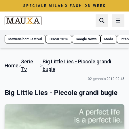
SPECIALE MILANO FASHION WEEK
Movie&Short Festival
Oscar 2026
Google News
Moda
Interv
Serie
Big Little Lies - Piccole grandi
Home
>
>
Tv
bugie
02 gennaio 2019 09:45
Big Little Lies - Piccole grandi bugie