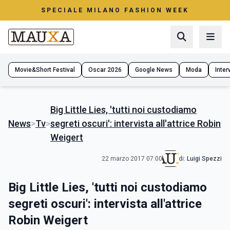
SPECIALE MILANO FASHION WEEK
Movie&Short Festival
Oscar 2026
Google News
Moda
Interv
Big Little Lies, 'tutti noi custodiamo
News
>
Tv
>
segreti oscuri': intervista all'attrice Robin
Weigert
22 marzo 2017 07:00
di:
Luigi Spezzi
Big Little Lies, 'tutti noi custodiamo
segreti oscuri': intervista all'attrice
Robin Weigert