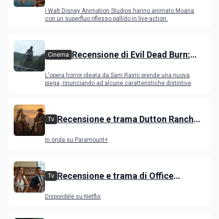
versione con attori ripercorre il
I Walt Disney Animation Studios hanno animato Moana
successo del film
con un superfluo riflesso pallido in live-action.
Recensione di Evil Dead Burn:
Cinema
l'ultimo capitolo della saga
L'opera horror ideata da Sam Raimi prende una nuova
gioca con il fuoco e si brucia
piega, rinunciando ad alcune caratteristiche distintive
Recensione e trama Dutton Ranch
Tv
stagione 1, l'ultimo episodio in onda
In onda su Paramount+
venerdì 3 luglio
Recensione e trama di Office
Tv
Romance con Jennifer Lopez
Disponibile su Netflix