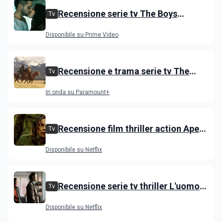
Recensione serie tv The Boys
Tv
stagione 5 su Prime Video
Disponibile su Prime Video
Recensione e trama serie tv The
Tv
Dutton, i primi episodi dello spin-off
In onda su Paramount+
di Yellowstone
Recensione film thriller action Apex
Tv
con Charlize Theron e Taron
Disponibile su Netflix
Egerton
Recensione serie tv thriller L'uomo
Tv
delle castagne: Nascondino
Disponibile su Netflix