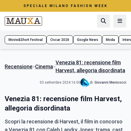
SPECIALE MILANO FASHION WEEK
Movie&Short Festival
Oscar 2026
Google News
Moda
Interv
Venezia 81: recensione film
Recensione
>
Cinema
>
Harvest, allegoria disordinata
03 settembre 2024 16:00
di:
Giovanni Menicocci
Venezia 81: recensione film Harvest,
allegoria disordinata
Scopri la recensione di Harvest, il film in concorso
a Venezia 81 con Caleb Landry Jones: trama, cast,