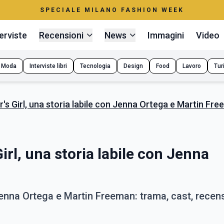
SPECIALE MILANO FASHION WEEK
erviste
Recensioni
News
Immagini
Video
Moda
Interviste libri
Tecnologia
Design
Food
Lavoro
Tur
r's Girl, una storia labile con Jenna Ortega e Martin Fr
irl, una storia labile con Jenna
on Jenna Ortega e Martin Freeman: trama, cast, recen