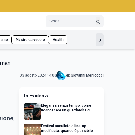
ismo
Mostre da vedere
Health
eeman
03 agosto 2024 14:00
di:
Giovanni Menicocci
In Evidenza
Eleganza senza tempo: come
riconoscere un guardaroba di
qualità
sione,
Festival annullato o line-up
modificata: quando è possibile