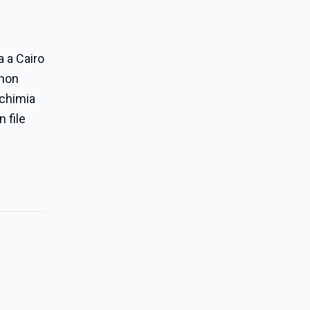
a a Cairo
 non
lchimia
 file