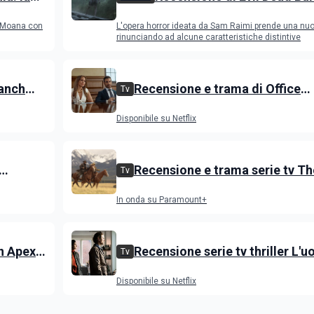
rre il
l'ultimo capitolo della saga
o Moana con
L'opera horror ideata da Sam Raimi prende una nuo
con il fuoco e si brucia
rinunciando ad alcune caratteristiche distintive
anch
Recensione e trama di Office
Tv
in onda
Romance con Jennifer Lopez
Disponibile su Netflix
Recensione e trama serie tv Th
Tv
Dutton, i primi episodi dello sp
In onda su Paramount+
di Yellowstone
on Apex
Recensione serie tv thriller L'
Tv
 Egerton
delle castagne: Nascondino
Disponibile su Netflix