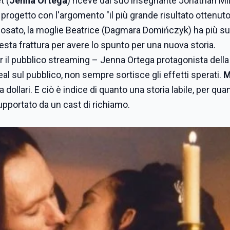
t (
Jenna Ortega
) riceve dal suo insegnante Jonathan Mil
 progetto con l'argomento "il più grande risultato ottenuto
sposato, la moglie Beatrice (Dagmara Domińczyk) ha più 
questa frattura per avere lo spunto per una nuova storia.
r il pubblico streaming – Jenna Ortega protagonista della
l sul pubblico, non sempre sortisce gli effetti sperati.
M
a dollari. E ciò è indice di quanto una storia labile, per qua
upportato da un cast di richiamo.