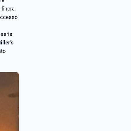
ler
 finora.
successo
 serie
iller's
nto