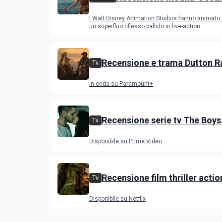
versione con attori riperco
I Walt Disney Animation Studios hanno animat
successo del film
un superfluo riflesso pallido in live-action.
Recensione e trama Dutton R
Tv
stagione 1, l'ultimo episodio 
In onda su Paramount+
venerdì 3 luglio
Recensione serie tv The Boys
Tv
stagione 5 su Prime Video
Disponibile su Prime Video
Recensione film thriller acti
Tv
con Charlize Theron e Taron
Disponibile su Netflix