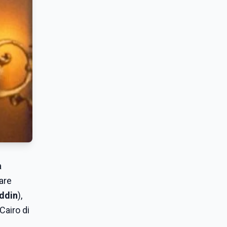
a
vare
ddin
),
Cairo di