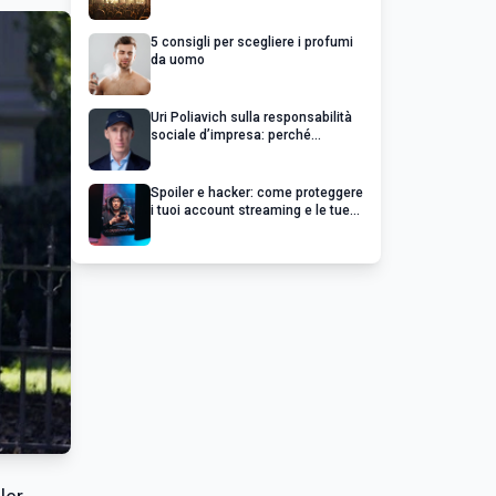
chiedere un rimborso
5 consigli per scegliere i profumi
da uomo
Uri Poliavich sulla responsabilità
sociale d’impresa: perché
un’impresa di successo va oltre il
profitto
Spoiler e hacker: come proteggere
i tuoi account streaming e le tue
serie preferite