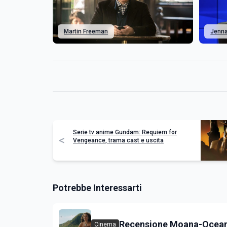
Martin Freeman
Jenna
Serie tv anime Gundam: Requiem for
<
Vengeance, trama cast e uscita
Potrebbe Interessarti
Recensione Moana-Oceani
Cinema