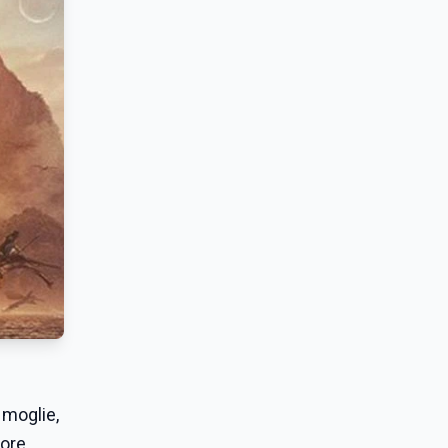
 moglie,
iore