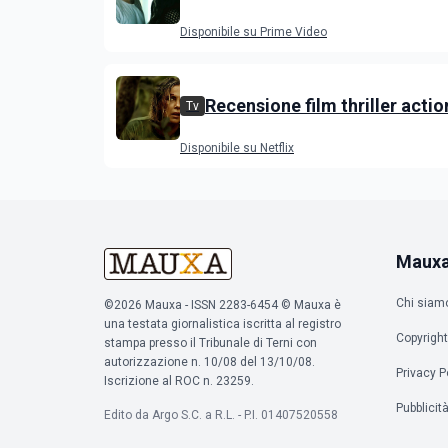
stagione 5 su Prime Video
Disponibile su Prime Video
Recensione film thriller acti
Tv
con Charlize Theron e Taron
Disponibile su Netflix
Maux
Chi siam
©2026 Mauxa - ISSN 2283-6454 © Mauxa è
una testata giornalistica iscritta al registro
Copyright
stampa presso il Tribunale di Terni con
autorizzazione n. 10/08 del 13/10/08.
Privacy P
Iscrizione al ROC n. 23259.
Pubblicit
Edito da Argo S.C. a R.L. - P.I. 01407520558