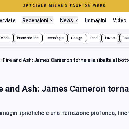
SPECIALE MILANO FASHION WEEK
erviste
Recensioni
News
Immagini
Video
Moda
Interviste libri
Tecnologia
Design
Food
Lavoro
Tur
: Fire and Ash: James Cameron torna alla ribalta al bot
re and Ash: James Cameron torna 
immagini ipnotiche e una narrazione profonda, fine