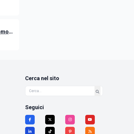
in-off
uomo
Cerca nel sito
Seguici