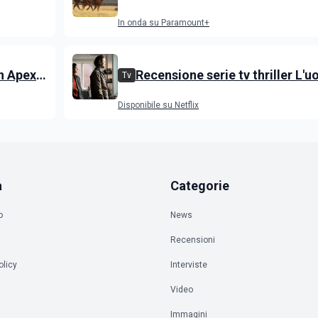
Dutton, i primi episodi dello sp
In onda su Paramount+
di Yellowstone
on Apex
Recensione serie tv thriller L'
Tv
 Egerton
delle castagne: Nascondino
Disponibile su Netflix
a
Categorie
o
News
Recensioni
olicy
Interviste
à
Video
Immagini