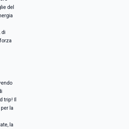
lie del
nergia
 di
 forza
ivendo
di
trip! Il
 per la
ate, la