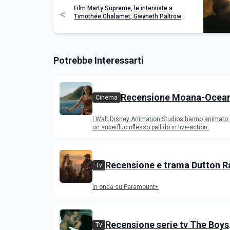
Film Marty Supreme, le interviste a
<
Timothée Chalamet, Gwyneth Paltrow
Potrebbe Interessarti
Recensione Moana-Oceani
Cinema
versione con attori riperco
I Walt Disney Animation Studios hanno animat
successo del film
un superfluo riflesso pallido in live-action.
Recensione e trama Dutton R
Tv
stagione 1, l'ultimo episodio 
In onda su Paramount+
venerdì 3 luglio
Recensione serie tv The Boys
Tv