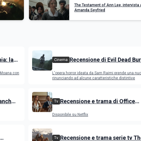
The Testament of Ann Lee, intervista 
Amanda Seyfried
a: la
Recensione di Evil Dead Bur
Cinema
rre il
l'ultimo capitolo della saga
o Moana con
L'opera horror ideata da Sam Raimi prende una nuo
con il fuoco e si brucia
rinunciando ad alcune caratteristiche distintive
anch
Recensione e trama di Office
Tv
in onda
Romance con Jennifer Lopez
Disponibile su Netflix
Recensione e trama serie tv Th
Tv