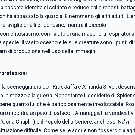
sua passata identità di soldato e reduce dalle recenti battag
on ha abbassato la guardia. E nemmeno gli altri adulti. L'e
meraviglie che li circondano, mentre il piccolo
on entusiasmo, con l'aiuto di una maschera respiratoria,
a specie. Il vasto oceano e le sue creature sono i punti di
eam di produzione nell'uso delle immagini.
erpretazioni
 la sceneggiatura con Rick Jaffa e Amanda Silver, descr
a in mezzo alla guerra. Nonostante il desiderio di Spider 
bene quanto lui che è pericolosamente irrealizzabile. Road 
curo incontra un paio di ostacoli. Amareggiati e vendicativi
 (Oona Chaplin) e il Popolo della Cenere, anch'essi Na'vi,
ituazione difficile. Come se le acque non fossero già agit