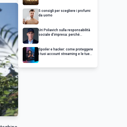
chiedere un rimborso
5 consigli per scegliere i profumi
da uomo
Uri Poliavich sulla responsabilità
sociale d’impresa: perché
un’impresa di successo va oltre il
profitto
Spoiler e hacker: come proteggere
i tuoi account streaming e le tue
serie preferite