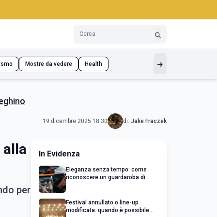
ismo
Mostre da vedere
Health
teghino
19 dicembre 2025 18:30
di:
Jake Fraczek
alla
In Evidenza
Eleganza senza tempo: come
riconoscere un guardaroba di
qualità
ndo per
Festival annullato o line-up
modificata: quando è possibile