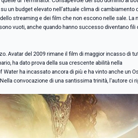
uelle di Terminator. Consapevole del suo dominio al bot
e su un budget elevato nell'attuale clima di cambiamento 
 dello streaming e dei film che non escono nelle sale. La
i sono vuoti, anche quando hanno successo diventano fili 
o. Avatar del 2009 rimane il film di maggior incasso di tutt
rio, ha dato prova della sua crescente abilità nella
 Water ha incassato ancora di più e ha vinto anche un Os
Nella convocazione di una santissima trinità, l'autore ci ri