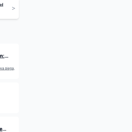
ad
>
n:
 gioca
va piega,
e