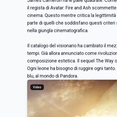
James Cameron ha le palle quadrate. Come q
il regista di Avatar: Fire and Ash scommett
cinema. Questo mentre critica la legittimità
parte di quelli che soddisfano questi criter
nella giungla cinematografica.
Il catalogo del visionario ha cambiato il mezz
tempi. Già allora annunciato come rivoluziona
composizione estetica. Il sequel The Way of
Ogni leone ha bisogno di ruggire ogni tanto. 
blu, al mondo di Pandora.
Video