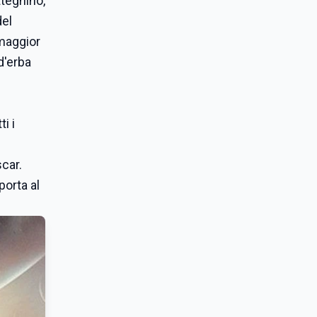
teghino,
del
 maggior
d'erba
i i
car.
porta al