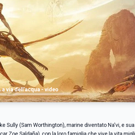
a via dell'acqua - video
ke Sully (Sam Worthington), marine diventato Na'vi, e sua
Oscar Zoe Saldaña), con la loro famiglia che vive la vita migl