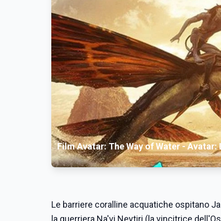
Film Avatar: The Way of Water - Avatar: L
Le barriere coralline acquatiche ospitano Ja
la guerriera Na'vi Neytiri (la vincitrice dell'