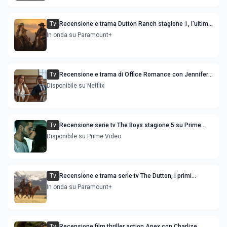
Tv
Recensione e trama Dutton Ranch stagione 1, l'ultimo
episodio in onda venerdì 3 luglio
In onda su Paramount+
Tv
Recensione e trama di Office Romance con Jennifer
Lopez
Disponibile su Netflix
Tv
Recensione serie tv The Boys stagione 5 su Prime
Video
Disponibile su Prime Video
Tv
Recensione e trama serie tv The Dutton, i primi
episodi dello spin-off di Yellowstone
In onda su Paramount+
Tv
Recensione film thriller action Apex con Charlize