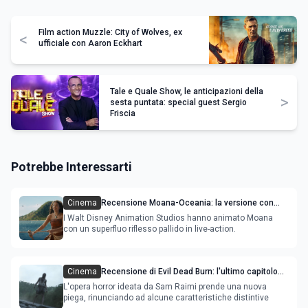
Film action Muzzle: City of Wolves, ex
<
ufficiale con Aaron Eckhart
Tale e Quale Show, le anticipazioni della
>
sesta puntata: special guest Sergio
Friscia
Potrebbe Interessarti
Cinema
Recensione Moana-Oceania: la versione con
attori ripercorre il successo del film
I Walt Disney Animation Studios hanno animato Moana
con un superfluo riflesso pallido in live-action.
Cinema
Recensione di Evil Dead Burn: l'ultimo capitolo
della saga gioca con il fuoco e si brucia
L'opera horror ideata da Sam Raimi prende una nuova
piega, rinunciando ad alcune caratteristiche distintive