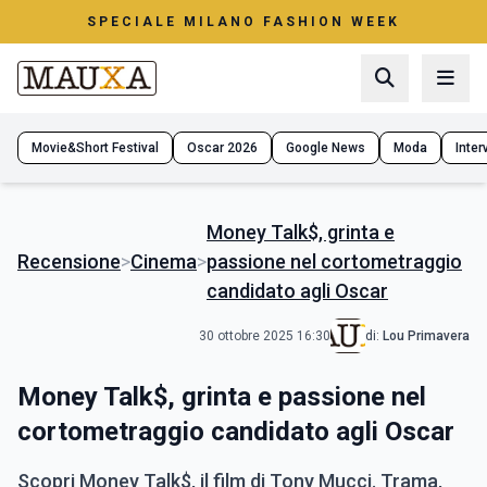
SPECIALE MILANO FASHION WEEK
Movie&Short Festival
Oscar 2026
Google News
Moda
Interv
Money Talk$, grinta e
Recensione
>
Cinema
>
passione nel cortometraggio
candidato agli Oscar
30 ottobre 2025 16:30
di:
Lou Primavera
Money Talk$, grinta e passione nel
cortometraggio candidato agli Oscar
Scopri Money Talk$, il film di Tony Mucci. Trama,