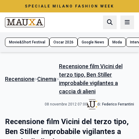
SPECIALE MILANO FASHION WEEK
Movie&Short Festival
Oscar 2026
Google News
Moda
Interv
Recensione film Vicini del
terzo tipo, Ben Stiller
Recensione
>
Cinema
>
improbabile vigilantes a
caccia di alieni
08 novembre 2012 07:00
di:
Federico Ferrantini
Recensione film Vicini del terzo tipo,
Ben Stiller improbabile vigilantes a