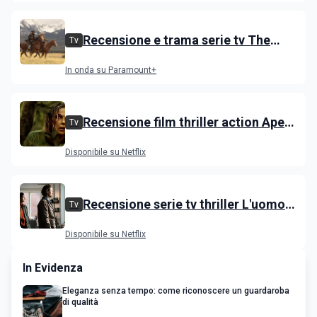
Recensione e trama serie tv The
Tv
Dutton, i primi episodi dello spin-off
In onda su Paramount+
di Yellowstone
Recensione film thriller action Apex
Tv
con Charlize Theron e Taron
Disponibile su Netflix
Egerton
Recensione serie tv thriller L'uomo
Tv
delle castagne: Nascondino
Disponibile su Netflix
In Evidenza
Eleganza senza tempo: come riconoscere un guardaroba
di qualità