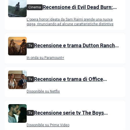
Recensione di Evil Dead Burn:
Cinema
l'ultimo capitolo della saga
L'opera horror ideata da Sam Raimi prende una nuova
gioca con il fuoco e si brucia
piega, rinunciando ad alcune caratteristiche distintive
Recensione e trama Dutton Ranch
Tv
stagione 1, l'ultimo episodio in onda
In onda su Paramount+
venerdì 3 luglio
Recensione e trama di Office
Tv
Romance con Jennifer Lopez
Disponibile su Netflix
Recensione serie tv The Boys
Tv
stagione 5 su Prime Video
Disponibile su Prime Video