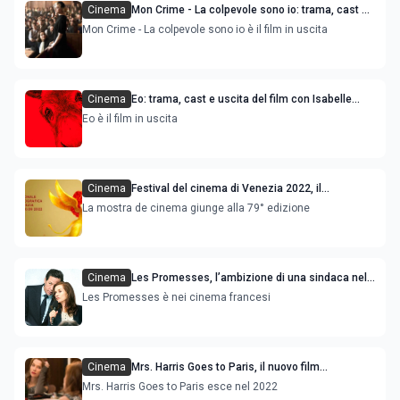
Cinema
Mon Crime - La colpevole sono io: trama, cast e
uscita del film giallo con Isabelle Huppert
Mon Crime - La colpevole sono io è il film in uscita
Cinema
Eo: trama, cast e uscita del film con Isabelle
Huppert
Eo è il film in uscita
Cinema
Festival del cinema di Venezia 2022, il
programma dei film in concorso e nelle varie
La mostra de cinema giunge alla 79° edizione
sezioni
Cinema
Les Promesses, l’ambizione di una sindaca nel
nuovo film con Isabelle Huppert
Les Promesses è nei cinema francesi
Cinema
Mrs. Harris Goes to Paris, il nuovo film
drammatico con Isabelle Huppert
Mrs. Harris Goes to Paris esce nel 2022