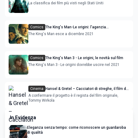
Matrix Resurrections’ sono le novità
La classifica dei film più visti negli Stati Uniti
Comics
The King's Man-Le origini: l'agenzia
d'intelligence nel film con Ralph Fiennes,
The King's Man esce a dicembre 2021
Gemma Arterton
Comics
The King's Man 3 - Le origini, le novità sul film
The King's Man 3 - Le origini dovrebbe uscire nel 2021
Cinema
Hansel & Gretel – Cacciatori di streghe, il film del
2013 diventerà una serie tv
A confermare il progetto è il regista del film originale,
Tommy Wirkola
In Evidenza
Eleganza senza tempo: come riconoscere un guardaroba
di qualità