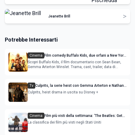
>
Jeanette Brill
Potrebbe Interessarti
Cinema
Film comedy Buffalo Kids, due orfani a New York
con Sean Bean e Gemma Arterton
Scopri Buffalo Kids, il film documentario con Sean Bean,
Gemma Arterton Winslet. Trama, cast, trailer, data di
uscita
Tv
Culprits, la serie heist con Gemma Arterton e Nathan
Stewart-Jarrett
Culprits, heist drama in uscita su Disney +
Cinema
Film più visti della settimana: ‘The Beatles: Get
Back - The Rooftop Concert’ è la novità
La classifica dei film più visti negli Stati Uniti