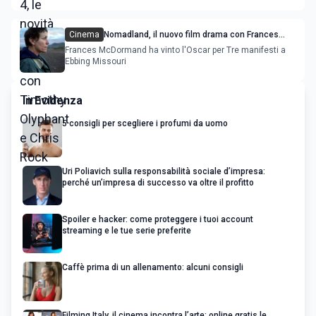
Cinema
Nomadland, il nuovo film drama con Frances
McDormand tratto da una storia vera
Frances McDormand ha vinto l'Oscar per Tre manifesti a
Ebbing Missouri
In Evidenza
5 consigli per scegliere i profumi da uomo
Uri Poliavich sulla responsabilità sociale d’impresa:
perché un’impresa di successo va oltre il profitto
Spoiler e hacker: come proteggere i tuoi account
streaming e le tue serie preferite
Caffè prima di un allenamento: alcuni consigli
Filming Italy, il cinema incontra l’arte: online gratis le