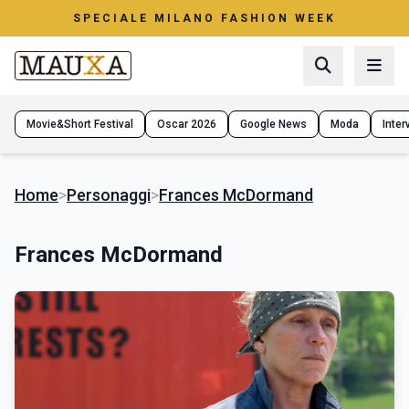
SPECIALE MILANO FASHION WEEK
Movie&Short Festival
Oscar 2026
Google News
Moda
Interv
Home
>
Personaggi
>
Frances McDormand
Frances McDormand