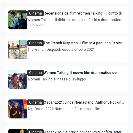
Cinema
Recensione del film Women Talking - Il diritto di
scegliere
Women Talking - Il diritto di scegliere è il film drammatico
nelle sale
Cinema
The French Dispatch, il film in 4 parti con Benicio
Del Toro, e Léa Seydoux
The French Dispatch esce a ottobre 2021
Cinema
Women Talking, il nuovo film drammatico con
Frances McDormand prodotto da Brad Pitt
Women Talking è in fase di sviluppo
Cinema
Oscar 2021: vince Nomadland, Anthony Hopkins
e Frances Mcdormand migliori attori
Agli Oscar 2021 Nomadland è il migliore film
Cinema
Oscar 2021: le previsioni per i miglior film, attore,