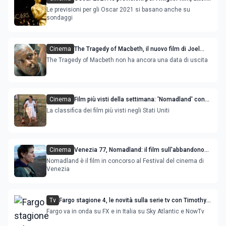
attrice e regista
Le previsioni per gli Oscar 2021 si basano anche su
sondaggi
Cinema
The Tragedy of Macbeth, il nuovo film di Joel
Coen con Denzel Washington e Frances
The Tragedy of Macbeth non ha ancora una data di uscita
McDormand
Cinema
Film più visti della settimana: 'Nomadland' con
Frances McDormand è la novità
La classifica dei film più visti negli Stati Uniti
Cinema
Venezia 77, Nomadland: il film sull'abbandono
delle regole con Frances McDormand
Nomadland è il film in concorso al Festival del cinema di
Venezia
Tv
Fargo stagione 4, le novità sulla serie tv con Timothy
Olyphant e Chris Rock
Fargo va in onda su FX e in Italia su Sky Atlantic e NowTv