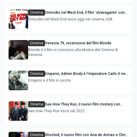
Cinema
Omicidio nel West End, il film ‘stravagante’ con
Sam Rockwell e Saoirse Ronan
Omicidio nel West End esce oggi nei cinema USA
Cinema
Venezia 79, recensione del film Blonde
Blonde è il film in concorso alla Mostra del Cinema di
Venezia
Cinema
Emperor, Adrien Brody è l’imperatore Carlo V nel
film con Sophie Cookson
Emperor è il film in uscita
Cinema
See How They Run, il nuovo film mistery con
Sam Rockwell e Saoirse Ronan: immagini dal set
See How They Run esce nel 2022
Cinema
Ghosted, il nuovo film con Ana de Armas e Chris