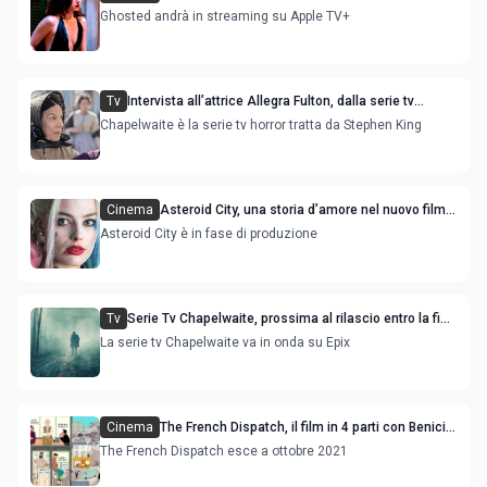
Evans
Ghosted andrà in streaming su Apple TV+
Tv
Intervista all’attrice Allegra Fulton, dalla serie tv
‘Chapelwaite’ a ‘The Good Doctor’
Chapelwaite è la serie tv horror tratta da Stephen King
Cinema
Asteroid City, una storia d’amore nel nuovo film
con Margot Robbie e Scarlett Johansson
Asteroid City è in fase di produzione
Tv
Serie Tv Chapelwaite, prossima al rilascio entro la fine
dell’estate
La serie tv Chapelwaite va in onda su Epix
Cinema
The French Dispatch, il film in 4 parti con Benicio
Del Toro, e Léa Seydoux
The French Dispatch esce a ottobre 2021