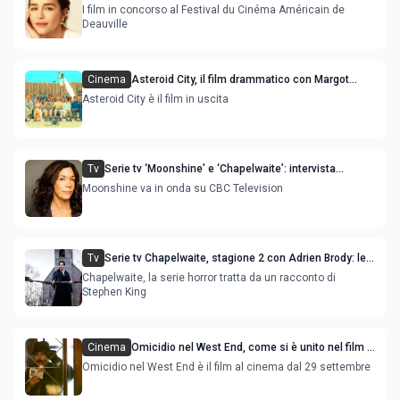
film in programma, tra gli ospiti Emilia Clarke
I film in concorso al Festival du Cinéma Américain de
Deauville
Cinema
Asteroid City, il film drammatico con Margot
Robbie e Scarlett Johansson
Asteroid City è il film in uscita
Tv
Serie tv ‘Moonshine’ e ‘Chapelwaite’: intervista
all’attrice Allegra Fulton
Moonshine va in onda su CBC Television
Tv
Serie tv Chapelwaite, stagione 2 con Adrien Brody: le
anticipazioni dei nuovi episodi
Chapelwaite, la serie horror tratta da un racconto di
Stephen King
Cinema
Omicidio nel West End, come si è unito nel film il
genere giallo e commedia
Omicidio nel West End è il film al cinema dal 29 settembre