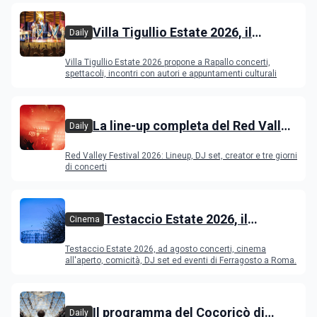
Villa Tigullio Estate 2026, il
Daily
programma
Villa Tigullio Estate 2026 propone a Rapallo concerti,
spettacoli, incontri con autori e appuntamenti culturali
La line-up completa del Red Valley
Daily
Festival 2026
Red Valley Festival 2026: Lineup, DJ set, creator e tre giorni
di concerti
Testaccio Estate 2026, il
Cinema
programma di agosto e
Testaccio Estate 2026, ad agosto concerti, cinema
Ferragosto
all'aperto, comicità, DJ set ed eventi di Ferragosto a Roma.
Il programma del Cocoricò di
Daily