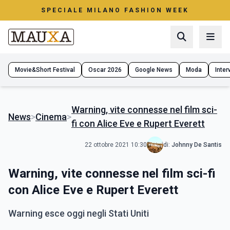
SPECIALE MILANO FASHION WEEK
Movie&Short Festival
Oscar 2026
Google News
Moda
Interv
Warning, vite connesse nel film sci-
News
>
Cinema
>
fi con Alice Eve e Rupert Everett
22 ottobre 2021 10:30
di:
Johnny De Santis
Warning, vite connesse nel film sci-fi
con Alice Eve e Rupert Everett
Warning esce oggi negli Stati Uniti