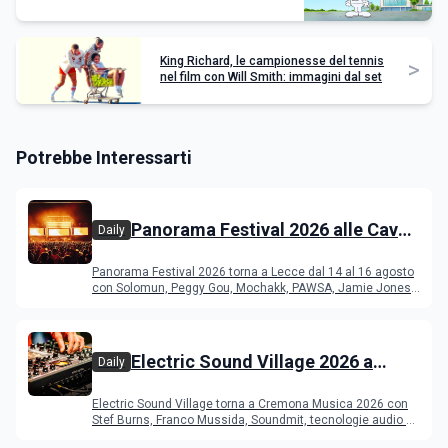
King Richard, le campionesse del tennis
>
nel film con Will Smith: immagini dal set
Potrebbe Interessarti
Panorama Festival 2026 alle Cave
Daily
del Duca di Lecce: lineup e
Panorama Festival 2026 torna a Lecce dal 14 al 16 agosto
programma
con Solomun, Peggy Gou, Mochakk, PAWSA, Jamie Jones
e altri DJ
Electric Sound Village 2026 a
Daily
Cremona: Stef Burns, Soundmit e
Electric Sound Village torna a Cremona Musica 2026 con
Young Band Contest, il programma
Stef Burns, Franco Mussida, Soundmit, tecnologie audio e
Young Ba