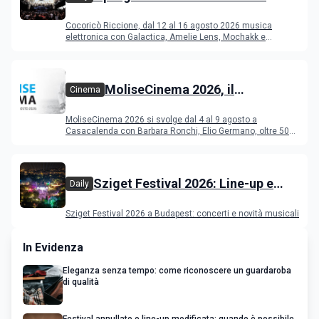
Riccione dal 12 al 16 agosto 2026
Cocoricò Riccione, dal 12 al 16 agosto 2026 musica
elettronica con Galactica, Amelie Lens, Mochakk e
Deeperfect.
MoliseCinema 2026, il
Cinema
programma del festival
MoliseCinema 2026 si svolge dal 4 al 9 agosto a
Casacalenda con Barbara Ronchi, Elio Germano, oltre 50
film in concorso
Sziget Festival 2026: Line-up e
Daily
programma
Sziget Festival 2026 a Budapest: concerti e novità musicali
In Evidenza
Eleganza senza tempo: come riconoscere un guardaroba
di qualità