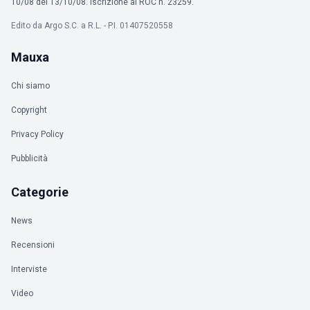
10/08 del 13/10/08. Iscrizione al ROC n. 23259.
Edito da Argo S.C. a R.L. - P.I. 01407520558
Mauxa
Chi siamo
Copyright
Privacy Policy
Pubblicità
Categorie
News
Recensioni
Interviste
Video