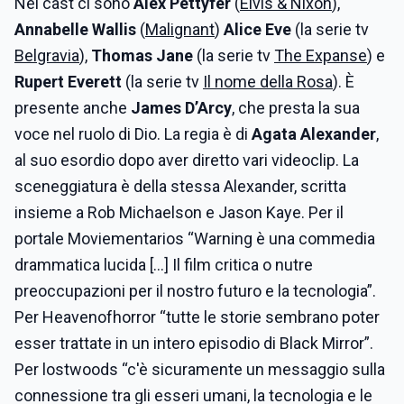
Nel cast ci sono
Alex Pettyfer
(
Elvis & Nixon
),
Annabelle Wallis
(
Malignant
)
Alice Eve
(la serie tv
Belgravia
),
Thomas Jane
(la serie tv
The Expanse
) e
Rupert Everett
(la serie tv
Il nome della Rosa
). È
presente anche
James D’Arcy
, che presta la sua
voce nel ruolo di Dio. La regia è di
Agata Alexander
,
al suo esordio dopo aver diretto vari videoclip. La
sceneggiatura è della stessa Alexander, scritta
insieme a Rob Michaelson e Jason Kaye. Per il
portale Moviementarios “Warning è una commedia
drammatica lucida […] Il film critica o nutre
preoccupazioni per il nostro futuro e la tecnologia”.
Per Heavenofhorror “tutte le storie sembrano poter
esser trattate in un intero episodio di Black Mirror”.
Per lostwoods “c'è sicuramente un messaggio sulla
connessione tra gli esseri umani, la tecnologia e le