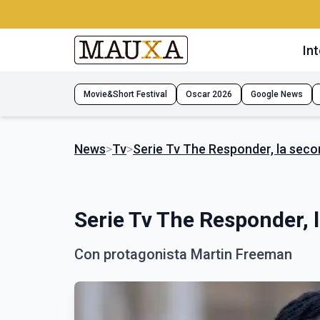
Int
Movie&Short Festival
Oscar 2026
Google News
News
>
Tv
>
Serie Tv The Responder, la sec
Serie Tv The Responder, 
Con protagonista Martin Freeman