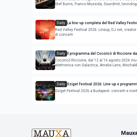
Stef Burns, Franco Mussida, Soundmit, tecnolog
Young Ba
Daily
La line-up completa del Red Valley Festi
Red Valley Festival 2026: Lineup, DJ set, creator 
di concerti
Daily
Il programma del Cocoricò di Riccione dal
agosto 2026
Cocoricò Riccione, dal 12 al 16 agosto 2026 mu
elettronica con Galactica, Amelie Lens, Mochak
Deeperfect.
Daily
Sziget Festival 2026: Line-up e program
Sziget Festival 2026 a Budapest: concerti e novi
Maux