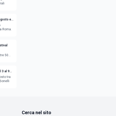
rali
agosto e
a
o a Roma.
tival
tre 50
 3 al 9
osto tra
Bonelli
Cerca nel sito