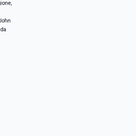
ione,
 John
 da