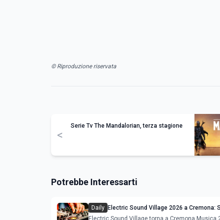
© Riproduzione riservata
Serie Tv The Mandalorian, terza stagione
<
Potrebbe Interessarti
Daily
Electric Sound Village 2026 a Cremona: S
Soundmit e Young Band Contest, il pro
Electric Sound Village torna a Cremona Musica