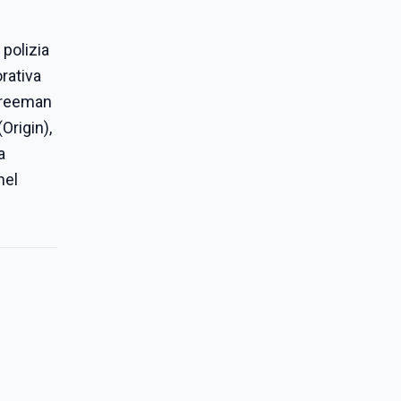
 polizia
orativa
 Freeman
Origin),
a
nel