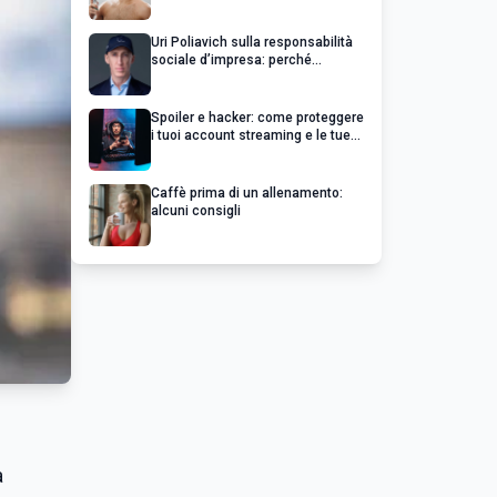
Uri Poliavich sulla responsabilità
sociale d’impresa: perché
un’impresa di successo va oltre il
profitto
Spoiler e hacker: come proteggere
i tuoi account streaming e le tue
serie preferite
Caffè prima di un allenamento:
alcuni consigli
a