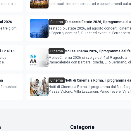
ie audio e
spettacoli, incontri con autori e appuntamenti cultu
val 2026
Cinema
Testaccio Estate 2026, il programma di 
Ferragosto
e tre giorni
Testaccio Estate 2026, ad agosto concerti, cinem
all'aperto, comicità, DJ set ed eventi di Ferragost
 12 al 16
Cinema
MoliseCinema 2026, il programma del fes
sica
MoliseCinema 2026 si svolge dal 4 al 9 agosto a
k e
Casacalenda con Barbara Ronchi, Elio Germano, ol
film in concorso
ma
Cinema
Notti di Cinema a Roma, il programma dal
agosto
tà musicali
Notti di Cinema a Roma: il programma dal 3 al 9 ag
Piazza Vittorio, Villa Lazzaroni, Parco Tevere, Villa 
a
Categorie