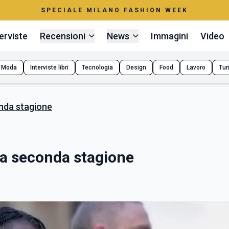
SPECIALE MILANO FASHION WEEK
erviste
Recensioni
News
Immagini
Video
Moda
Interviste libri
Tecnologia
Design
Food
Lavoro
Tur
onda stagione
la seconda stagione