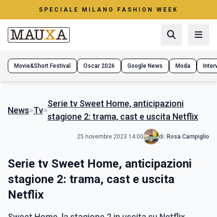
SPECIALE MILANO FASHION WEEK
Movie&Short Festival
Oscar 2026
Google News
Moda
Interv
Serie tv Sweet Home, anticipazioni
News
>
Tv
>
stagione 2: trama, cast e uscita Netflix
25 novembre 2023 14:00
di:
Rosa Campiglio
Serie tv Sweet Home, anticipazioni
stagione 2: trama, cast e uscita
Netflix
Sweet Home, la stagione 2 in uscita su Netflix