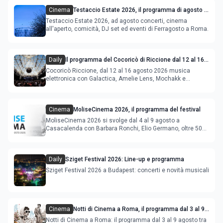
Cinema
Testaccio Estate 2026, il programma di agosto e
Ferragosto
Testaccio Estate 2026, ad agosto concerti, cinema
all'aperto, comicità, DJ set ed eventi di Ferragosto a Roma.
Daily
Il programma del Cocoricò di Riccione dal 12 al 16
agosto 2026
Cocoricò Riccione, dal 12 al 16 agosto 2026 musica
elettronica con Galactica, Amelie Lens, Mochakk e
Deeperfect.
Cinema
MoliseCinema 2026, il programma del festival
MoliseCinema 2026 si svolge dal 4 al 9 agosto a
Casacalenda con Barbara Ronchi, Elio Germano, oltre 50
film in concorso
Daily
Sziget Festival 2026: Line-up e programma
Sziget Festival 2026 a Budapest: concerti e novità musicali
Cinema
Notti di Cinema a Roma, il programma dal 3 al 9
agosto
Notti di Cinema a Roma: il programma dal 3 al 9 agosto tra