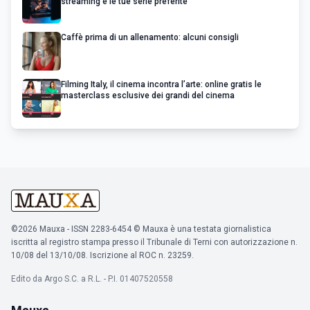
streaming e le tue serie preferite
Caffè prima di un allenamento: alcuni consigli
Filming Italy, il cinema incontra l’arte: online gratis le
masterclass esclusive dei grandi del cinema
©2026 Mauxa - ISSN 2283-6454 © Mauxa è una testata giornalistica
iscritta al registro stampa presso il Tribunale di Terni con autorizzazione n.
10/08 del 13/10/08. Iscrizione al ROC n. 23259.
Edito da Argo S.C. a R.L. - P.I. 01407520558