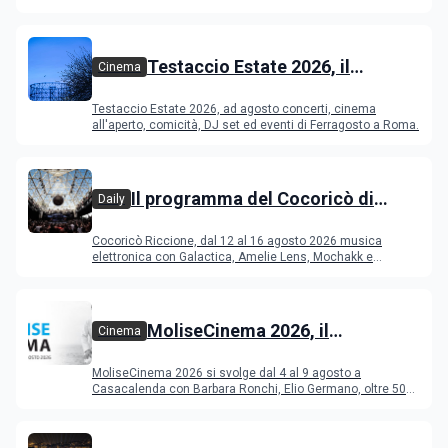
Testaccio Estate 2026, il
Cinema
programma di agosto e
Testaccio Estate 2026, ad agosto concerti, cinema
Ferragosto
all'aperto, comicità, DJ set ed eventi di Ferragosto a Roma.
Il programma del Cocoricò di
Daily
Riccione dal 12 al 16 agosto 2026
Cocoricò Riccione, dal 12 al 16 agosto 2026 musica
elettronica con Galactica, Amelie Lens, Mochakk e
Deeperfect.
MoliseCinema 2026, il
Cinema
programma del festival
MoliseCinema 2026 si svolge dal 4 al 9 agosto a
Casacalenda con Barbara Ronchi, Elio Germano, oltre 50
film in concorso