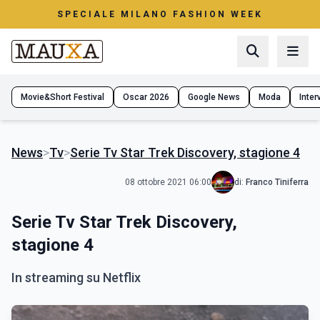
SPECIALE MILANO FASHION WEEK
Movie&Short Festival
Oscar 2026
Google News
Moda
Interv
News
>
Tv
>
Serie Tv Star Trek Discovery, stagione 4
08 ottobre 2021 06:00
di:
Franco Tiniferra
Serie Tv Star Trek Discovery,
stagione 4
In streaming su Netflix