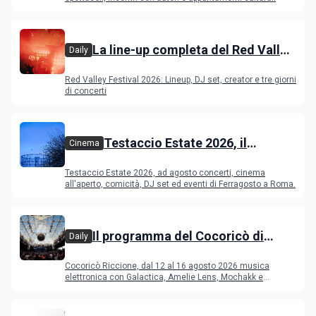
La line-up completa del Red Valley
Daily
Festival 2026
Red Valley Festival 2026: Lineup, DJ set, creator e tre giorni
di concerti
Testaccio Estate 2026, il
Cinema
programma di agosto e
Testaccio Estate 2026, ad agosto concerti, cinema
Ferragosto
all'aperto, comicità, DJ set ed eventi di Ferragosto a Roma.
Il programma del Cocoricò di
Daily
Riccione dal 12 al 16 agosto 2026
Cocoricò Riccione, dal 12 al 16 agosto 2026 musica
elettronica con Galactica, Amelie Lens, Mochakk e
Deeperfect.