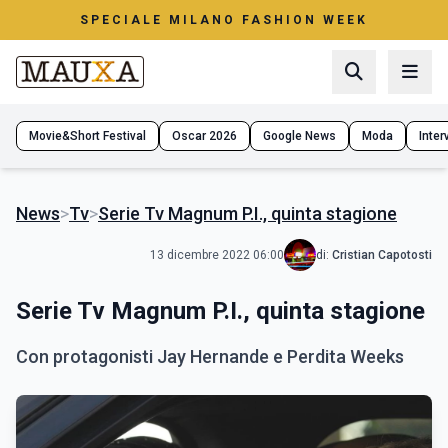
SPECIALE MILANO FASHION WEEK
Movie&Short Festival
Oscar 2026
Google News
Moda
Interv
News
>
Tv
>
Serie Tv Magnum P.I., quinta stagione
13 dicembre 2022 06:00
di:
Cristian Capotosti
Serie Tv Magnum P.I., quinta stagione
Con protagonisti Jay Hernande e Perdita Weeks