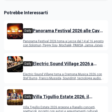
Potrebbe Interessarti
Panorama Festival 2026 alle Cave
Daily
del Duca di Lecce: lineup e
Panorama Festival 2026 torna a Lecce dal 14 al 16 agosto
programma
con Solomun, Peggy Gou, Mochakk, PAWSA, Jamie Jones
e altri DJ
Electric Sound Village 2026 a
Daily
Cremona: Stef Burns, Soundmit e
Electric Sound Village torna a Cremona Musica 2026 con
Young Band Contest, il programma
Stef Burns, Franco Mussida, Soundmit, tecnologie audio e
Young Ba
Villa Tigullio Estate 2026, il
Daily
programma
Villa Tigullio Estate 2026 propone a Rapallo concerti,
spettacoli, incontri con autori e appuntamenti culturali