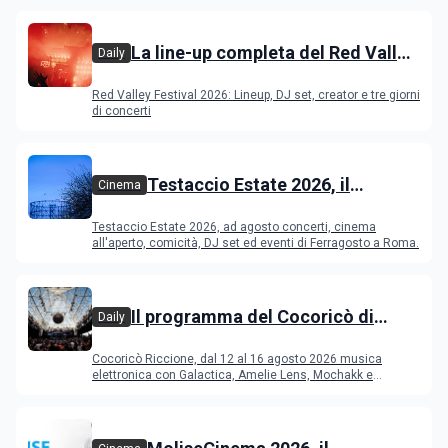
La line-up completa del Red Valley
Daily
Festival 2026
Red Valley Festival 2026: Lineup, DJ set, creator e tre giorni
di concerti
Testaccio Estate 2026, il
Cinema
programma di agosto e
Testaccio Estate 2026, ad agosto concerti, cinema
Ferragosto
all'aperto, comicità, DJ set ed eventi di Ferragosto a Roma.
Il programma del Cocoricò di
Daily
Riccione dal 12 al 16 agosto 2026
Cocoricò Riccione, dal 12 al 16 agosto 2026 musica
elettronica con Galactica, Amelie Lens, Mochakk e
Deeperfect.