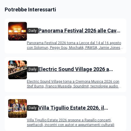
Potrebbe Interessarti
Panorama Festival 2026 alle Cave
Daily
del Duca di Lecce: lineup e
Panorama Festival 2026 torna a Lecce dal 14 al 16 agosto
programma
con Solomun, Peggy Gou, Mochakk, PAWSA, Jamie Jones
e altri DJ
Electric Sound Village 2026 a
Daily
Cremona: Stef Burns, Soundmit e
Electric Sound Village torna a Cremona Musica 2026 con
Young Band Contest, il programma
Stef Burns, Franco Mussida, Soundmit, tecnologie audio e
Young Ba
Villa Tigullio Estate 2026, il
Daily
programma
Villa Tigullio Estate 2026 propone a Rapallo concerti,
spettacoli, incontri con autori e appuntamenti culturali