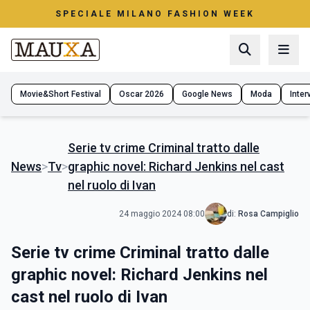
SPECIALE MILANO FASHION WEEK
Movie&Short Festival
Oscar 2026
Google News
Moda
Interv
Serie tv crime Criminal tratto dalle
News
>
Tv
>
graphic novel: Richard Jenkins nel cast
nel ruolo di Ivan
24 maggio 2024 08:00
di:
Rosa Campiglio
Serie tv crime Criminal tratto dalle
graphic novel: Richard Jenkins nel
cast nel ruolo di Ivan