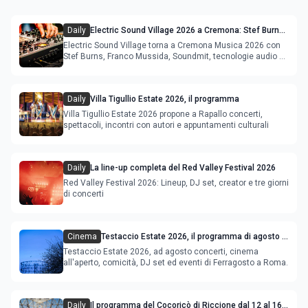
Daily
Electric Sound Village 2026 a Cremona: Stef Burns,
Soundmit e Young Band Contest, il programma
Electric Sound Village torna a Cremona Musica 2026 con
Stef Burns, Franco Mussida, Soundmit, tecnologie audio e
Young Ba
Daily
Villa Tigullio Estate 2026, il programma
Villa Tigullio Estate 2026 propone a Rapallo concerti,
spettacoli, incontri con autori e appuntamenti culturali
Daily
La line-up completa del Red Valley Festival 2026
Red Valley Festival 2026: Lineup, DJ set, creator e tre giorni
di concerti
Cinema
Testaccio Estate 2026, il programma di agosto e
Ferragosto
Testaccio Estate 2026, ad agosto concerti, cinema
all'aperto, comicità, DJ set ed eventi di Ferragosto a Roma.
Daily
Il programma del Cocoricò di Riccione dal 12 al 16