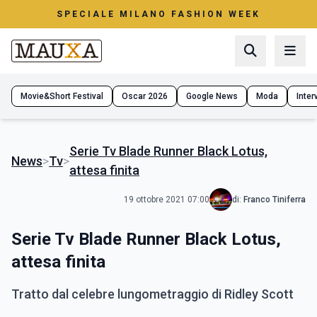
SPECIALE MILANO FASHION WEEK
Movie&Short Festival
Oscar 2026
Google News
Moda
Interv
Serie Tv Blade Runner Black Lotus,
News
>
Tv
>
attesa finita
19 ottobre 2021 07:00
di:
Franco Tiniferra
Serie Tv Blade Runner Black Lotus,
attesa finita
Tratto dal celebre lungometraggio di Ridley Scott