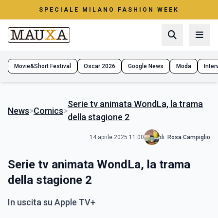
SPECIALE MILANO FASHION WEEK
Movie&Short Festival
Oscar 2026
Google News
Moda
Interv
Serie tv animata WondLa, la trama
News
>
Comics
>
della stagione 2
14 aprile 2025 11:00
di:
Rosa Campiglio
Serie tv animata WondLa, la trama
della stagione 2
In uscita su Apple TV+