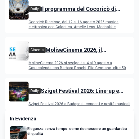
Il programma del Cocoricò di
Daily
Riccione dal 12 al 16 agosto 2026
Cocoricò Riccione, dal 12 al 16 agosto 2026 musica
elettronica con Galactica, Amelie Lens, Mochakk e
Deeperfect.
MoliseCinema 2026, il
Cinema
programma del festival
MoliseCinema 2026 si svolge dal 4 al 9 agosto a
Casacalenda con Barbara Ronchi, Elio Germano, oltre 50
film in concorso
Sziget Festival 2026: Line-up e
Daily
programma
Sziget Festival 2026 a Budapest: concerti e novità musicali
In Evidenza
Eleganza senza tempo: come riconoscere un guardaroba
di qualità