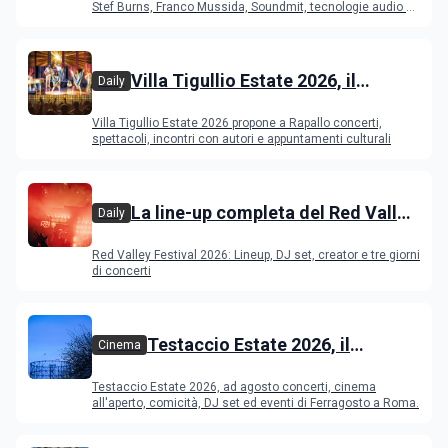
Young Band Contest, il programma
Stef Burns, Franco Mussida, Soundmit, tecnologie audio e
Young Ba
Villa Tigullio Estate 2026, il
Daily
programma
Villa Tigullio Estate 2026 propone a Rapallo concerti,
spettacoli, incontri con autori e appuntamenti culturali
La line-up completa del Red Valley
Daily
Festival 2026
Red Valley Festival 2026: Lineup, DJ set, creator e tre giorni
di concerti
Testaccio Estate 2026, il
Cinema
programma di agosto e
Testaccio Estate 2026, ad agosto concerti, cinema
Ferragosto
all'aperto, comicità, DJ set ed eventi di Ferragosto a Roma.