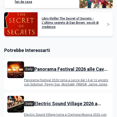
fan da casa
Libro thriller The Secret of Secrets -
>
L’ultimo segreto di Dan Brown, secoli di
credenze
Potrebbe Interessarti
Panorama Festival 2026 alle Cave
Daily
del Duca di Lecce: lineup e
Panorama Festival 2026 torna a Lecce dal 14 al 16 agosto
programma
con Solomun, Peggy Gou, Mochakk, PAWSA, Jamie Jones
e altri DJ
Electric Sound Village 2026 a
Daily
Cremona: Stef Burns, Soundmit e
Electric Sound Village torna a Cremona Musica 2026 con