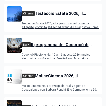
Testaccio Estate 2026, il
Cinema
programma di agosto e
Testaccio Estate 2026, ad agosto concerti, cinema
Ferragosto
all'aperto, comicità, DJ set ed eventi di Ferragosto a Roma.
Il programma del Cocoricò di
Daily
Riccione dal 12 al 16 agosto 2026
Cocoricò Riccione, dal 12 al 16 agosto 2026 musica
elettronica con Galactica, Amelie Lens, Mochakk e
Deeperfect.
MoliseCinema 2026, il
Cinema
programma del festival
MoliseCinema 2026 si svolge dal 4 al 9 agosto a
Casacalenda con Barbara Ronchi, Elio Germano, oltre 50
film in concorso