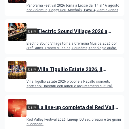
del Duca di Lecce: lineup e
Panorama Festival 2026 torna a Lecce dal 14 al 16 agosto
programma
con Solomun, Peggy Gou, Mochakk, PAWSA, Jamie Jones
e altri DJ
Electric Sound Village 2026 a
Daily
Cremona: Stef Burns, Soundmit e
Electric Sound Village torna a Cremona Musica 2026 con
Young Band Contest, il programma
Stef Burns, Franco Mussida, Soundmit, tecnologie audio e
Young Ba
Villa Tigullio Estate 2026, il
Daily
programma
Villa Tigullio Estate 2026 propone a Rapallo concerti,
spettacoli, incontri con autori e appuntamenti culturali
La line-up completa del Red Valley
Daily
Festival 2026
Red Valley Festival 2026: Lineup, DJ set, creator e tre giorni
di concerti