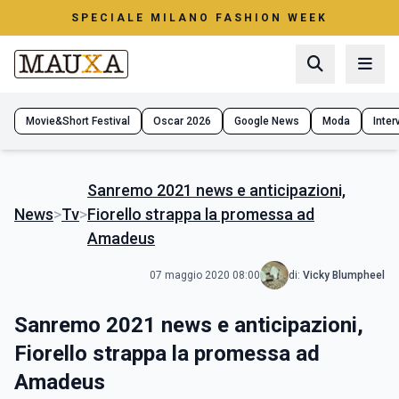
SPECIALE MILANO FASHION WEEK
Movie&Short Festival
Oscar 2026
Google News
Moda
Interv
Sanremo 2021 news e anticipazioni,
News
>
Tv
>
Fiorello strappa la promessa ad
Amadeus
07 maggio 2020 08:00
di:
Vicky Blumpheel
Sanremo 2021 news e anticipazioni,
Fiorello strappa la promessa ad
Amadeus